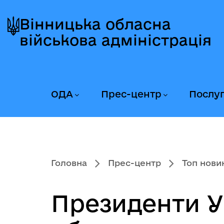
Перейти
Перейти
Перейти
до
до
до
Вінницька обласна
головного
головного
головного
військова адміністрація
меню
вмісту
колонтитула
ОДА
Прес-центр
Послу
Головна
Прес-центр
Топ нови
Президенти У