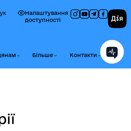
ук
Налаштування
доступності
Дія
дянам
Більше
Контакти
ії