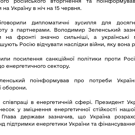
ого російського вторгнення та поінформува
 на Україну в ніч на 15 червня.
бговорили дипломатичні зусилля для досяг
боту з партнерами. Володимир Зеленський зазн
ни на фронті значно сильніші, а українські 
ують Росію відчувати наслідки війни, яку вона р
или посилення санкційної політики проти Росі
 енергетичного сектору.
ленський поінформував про потреби Україн
ї оборони.
 співпраці в енергетичній сфері. Президент Ук
несок у зміцнення енергетичної стійкості нашої
 Глава держави зазначив, що Україна розрах
д підтримки енергетики України та фінансування 