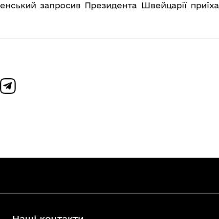
нський запросив Президента Швейцарії приїха
Наші контакти