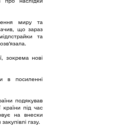
в про наслідки
нення миру та
ачив, що зараз
мідлстрайки та
озв’язала.
ї, зокрема нові
и в посиленні
раїни подякував
 країни під час
овує на внески
закупівлі газу.