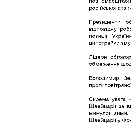
повномасштабн
російської атаки
Президенти о
відповідну ро
позиції Украї
дипстрайки змуш
Лідери обговор
обмеження щодо
Володимир Зе
протиповітряно
Окрема увага –
Швейцарії за в
минулої зими.
Швейцарії у Фон