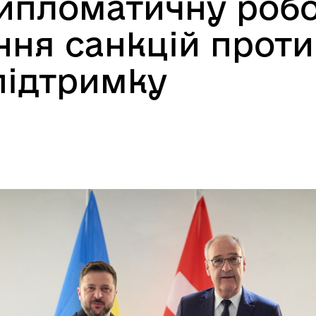
ипломатичну робо
ня санкцій проти 
підтримку