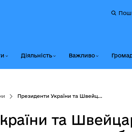
Пош
ги
Діяльність
Важливо
Грома
ни
Президенти України та Швейц...
країни та Швейцар