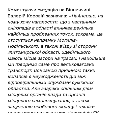
Коментуючи ситуацію на Вінниччині
Валерій Коровій зазначив:
«Найперше, на
чому хочу наголосити, що з настанням
снігопадів в області виникає декілька
найбільш проблемних точок, зокрема, це
стосується напрямку Могилів-
Подільського, а також в’їзду зі сторони
Житомирської області. Здебільшого
мають місце затори на трасах. І найбільше
ми говоримо саме про великоваговий
транспорт. Основною причиною таких
колапсів є неузгодженість дій між
відповідальними службами суміжних
областей. Але завдяки спільним діям
місцевих органів влади та органів
місцевого самоврядування, а також
залученню особового складу і техніки
оперативно-рятувальних підрозділів ГУ