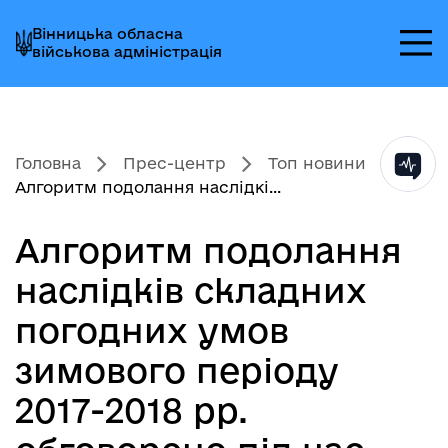
Перейти
Перейти
Перейти
Вінницька обласна
до
до
до
військова адміністрація
головного
головного
головного
меню
вмісту
колонтитула
Головна
Прес-центр
Топ новини
Алгоритм подолання наслідкі...
Алгоритм подолання
наслідків складних
погодних умов
зимового періоду
2017-2018 рр.