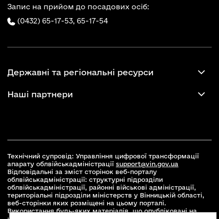
Запис на прийом до посадових осіб:
(0432) 65-17-53,
65-17-54
Державні та регіональні ресурси
Наші партнери
Технічний супровід: Управління цифрової трансформації
апарату облвійськадміністрації
support@vin.gov.ua
Відповідальні за зміст сторінок веб-порталу
облвійськадміністрації: структурні підрозділи
облвійськадміністрації, районні військові адміністрації,
територіальні підрозділи міністерств у Вінницькій області,
веб-сторінки яких розміщені на цьому порталі.
Використання будь-яких матеріалів, що опубліковані на
цьому сайті, дозволяється при умові зазначення посилання