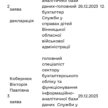
аналітичної бази
2
даних-головний
26.12.2023
12.
заява
бухгалтер
Служби у
декларація
справах дітей
Вінницької
обласної
військової
адміністрації
головний
спеціаліст
сектору
бухгалтерського
Кобернюк
обліку та
Вікторія
функціонування
Павлівна
інформаційно-
3
29.12.2023
аналітичної бази
заява
даних Служби у