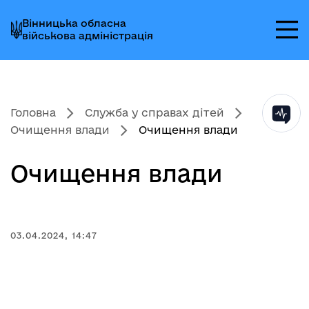
Перейти
Перейти
Перейти
Вінницька обласна
до
до
до
військова адміністрація
головного
головного
головного
меню
вмісту
колонтитула
Головна
Служба у справах дітей
Очищення влади
Очищення влади
Очищення влади
03.04.2024, 14:47