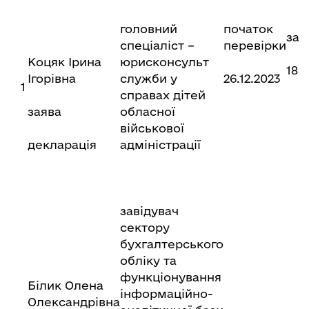
головний
початок
за
спеціаліст –
перевірки
Коцяк Ірина
юрисконсульт
18.
Ігорівна
служби у
26.12.2023
1
справах дітей
заява
обласної
військової
декларація
адміністрації
завідувач
сектору
бухгалтерського
обліку та
функціонування
Білик Олена
інформаційно-
Олександрівна