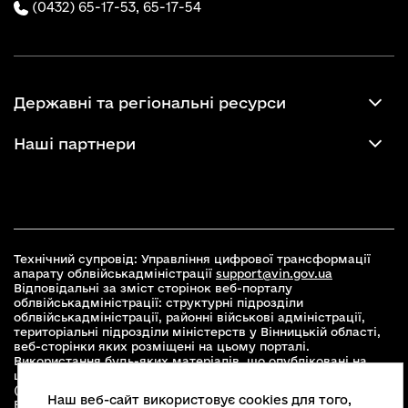
(0432) 65-17-53,
65-17-54
Державні та регіональні ресурси
Наші партнери
Технічний супровід: Управління цифрової трансформації
апарату облвійськадміністрації
support@vin.gov.ua
Відповідальні за зміст сторінок веб-порталу
облвійськадміністрації: структурні підрозділи
облвійськадміністрації, районні військові адміністрації,
територіальні підрозділи міністерств у Вінницькій області,
веб-сторінки яких розміщені на цьому порталі.
Використання будь-яких матеріалів, що опубліковані на
цьому сайті, дозволяється при умові зазначення посилання
(для інтернет-видань - гіперпосилання) на офіційний сайт
Наш веб-сайт використовує cookies для того,
Вінницької облвійськадміністрації
www.vin.gov.ua
.