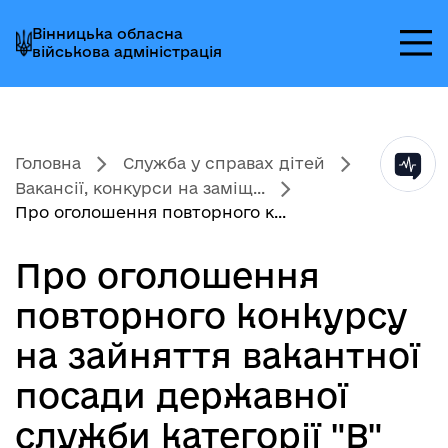
Перейти
Перейти
Перейти
Вінницька обласна
до
до
до
військова адміністрація
головного
головного
головного
меню
вмісту
колонтитула
Головна
Служба у справах дітей
Вакансії, конкурси на заміщ...
Про оголошення повторного к...
Про оголошення
повторного конкурсу
на зайняття вакантної
посади державної
служби категорії "В"