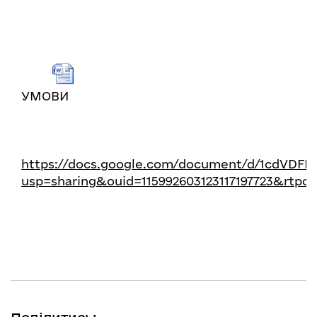
УМОВИ
https://docs.google.com/document/d/1cdVDF
usp=sharing&ouid=115992603123117197723&rtpo