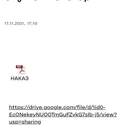
17.11.2021, 17:10
НАКАЗ
https://drive.google.com/file/d/1id0-
EcONekeyNUQQTmGuFZvkG7sIb-j5/view?
usp=sharing