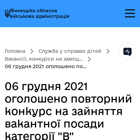
Перейти
Перейти
Перейти
Вінницька обласна
до
до
до
військова адміністрація
головного
головного
головного
меню
вмісту
колонтитула
Головна
Служба у справах дітей
Вакансії, конкурси на заміщ...
06 грудня 2021 оголошено по...
06 грудня 2021
оголошено повторний
конкурс на зайняття
вакантної посади
категорії "В"