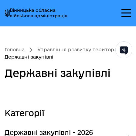
Перейти
Перейти
Перейти
Вінницька обласна
до
до
до
військова адміністрація
головного
головного
головного
меню
вмісту
колонтитула
Головна
Управління розвитку територ...
Державні закупівлі
Державні закупівлі
Категорії
Державні закупівлі - 2026