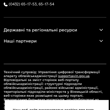
(0432) 65-17-53,
65-17-54
Державні та регіональні ресурси
Наші партнери
Технічний супровід: Управління цифрової трансформації
апарату облвійськадміністрації
support@vin.gov.ua
Відповідальні за зміст сторінок веб-порталу
облвійськадміністрації: структурні підрозділи
облвійськадміністрації, районні військові адміністрації,
територіальні підрозділи міністерств у Вінницькій області,
веб-сторінки яких розміщені на цьому порталі.
Використання будь-яких матеріалів, що опубліковані на
цьому сайті, дозволяється при умові зазначення посилання
(для інтернет-видань - гіперпосилання) на офіційний сайт