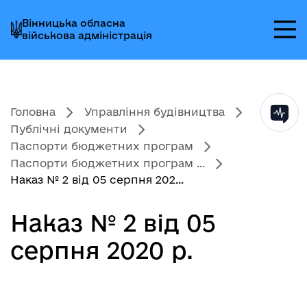
Перейти
Перейти
Перейти
Вінницька обласна
до
до
до
військова адміністрація
головного
головного
головного
меню
вмісту
колонтитула
Головна
Управління будівництва
Публічні документи
Паспорти бюджетних програм
Паспорти бюджетних програм ...
Наказ № 2 від 05 серпня 202...
Наказ № 2 від 05
серпня 2020 р.