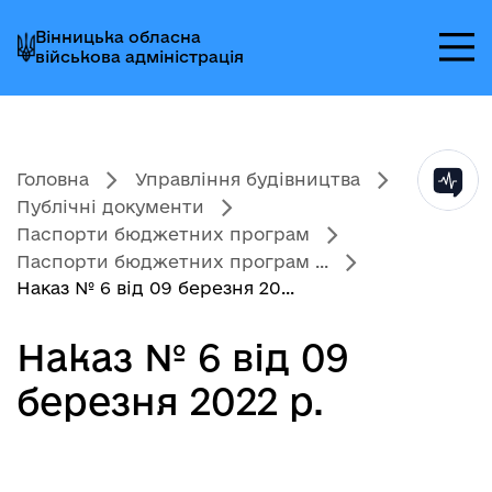
Перейти
Перейти
Перейти
Вінницька обласна
до
до
до
військова адміністрація
головного
головного
головного
меню
вмісту
колонтитула
Головна
Управління будівництва
Публічні документи
Паспорти бюджетних програм
Паспорти бюджетних програм ...
Наказ № 6 від 09 березня 20...
Наказ № 6 від 09
березня 2022 р.