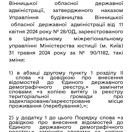
Вінницької обласної державної
адміністрації, затвердженого наказом
Управління будівництва Вінницької
обласної державної адміністрації від 11
квітня 2024 року № 28/ОД, зареєстрованого
в Центральному міжрегіональному
управлінні Міністерства юстиції (м. Київ)
31 травня 2024 року за № 90/1182, такі
зміни:
1) в абзаці другому пункту 1 розділу ІІ
слова «з довідкою про внесення
відомостей до Єдиного державного
демографічного реєстру,» замінити
словами «з копією витягу із реєстру
територіальної громади про
задеклароване/зареєстроване місце
проживання (перебування),»;
2) у додатку 1 до цього Порядку слова «з
довідкою про внесення відомостей до
Єдиного державного демографічного
реєстру,» замінити словами «з копією