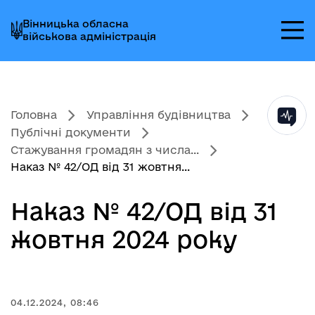
Перейти
Перейти
Перейти
Вінницька обласна
до
до
до
військова адміністрація
головного
головного
головного
меню
вмісту
колонтитула
Головна
Управління будівництва
Публічні документи
Стажування громадян з числа...
Наказ № 42/ОД від 31 жовтня...
Наказ № 42/ОД від 31
жовтня 2024 року
04.12.2024, 08:46