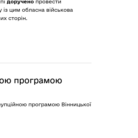
упі
доручено
провести
у із цим обласна військова
их сторін.
йною програмою
орупційною програмою Вінницької