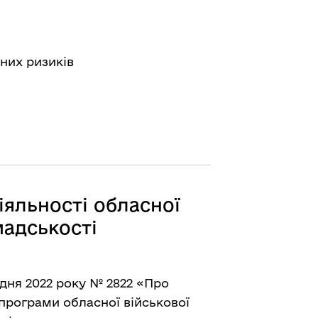
йних ризиків
яльності обласної
мадськості
удня 2022 року № 2822 «Про
програми обласної військової