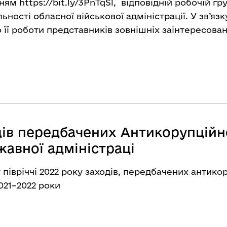
нням
https://bit.ly/3PnTqSl
, відповідній робочій гр
ьності обласної військової адміністрації. У зв’язк
 її роботи представників зовнішніх заінтересован
одів передбачених Антикорупці
жавної адміністраці
 півріччі 2022 року заходів, передбачених антик
021–2022 роки