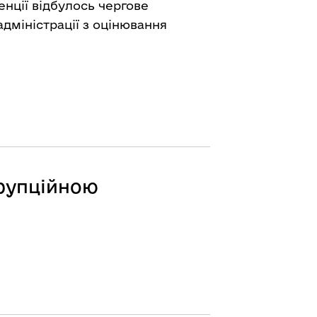
нції відбулось чергове
адміністрації з оцінювання
орупційною