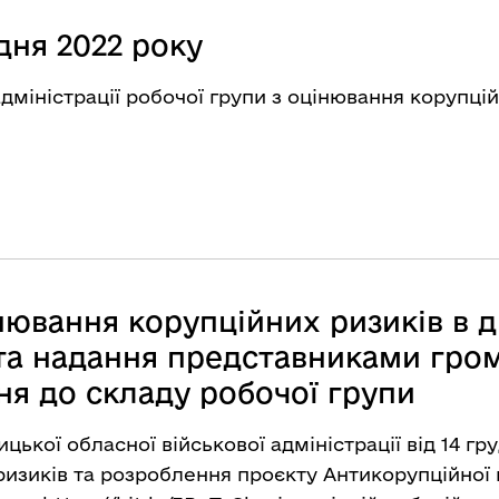
дня 2022 року
адміністрації робочої групи з оцінювання корупці
вання корупційних ризиків в ді
ї та надання представниками гро
я до складу робочої групи
ької обласної військової адміністрації від 14 гр
изиків та розроблення проєкту Антикорупційної 