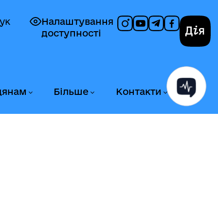
ук
Налаштування
доступності
Дія
дянам
Більше
Контакти