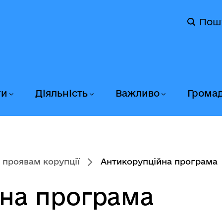
Пош
ги
Діяльність
Важливо
Грома
 проявам корупції
Антикорупційна програма
на програма