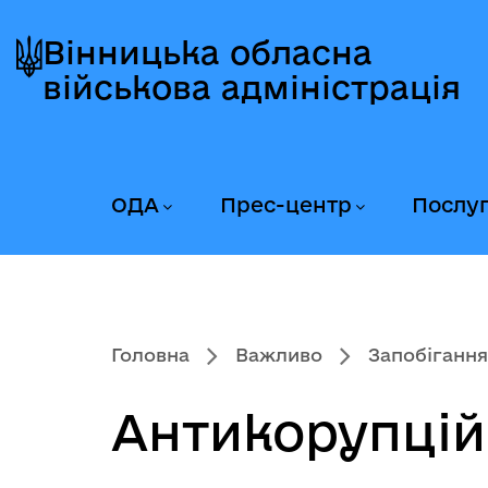
Перейти
Перейти
Перейти
до
до
до
Вінницька обласна
головного
головного
головного
військова адміністрація
меню
вмісту
колонтитула
ОДА
Прес-центр
Послу
Головна
Важливо
Запобігання
Антикорупцій