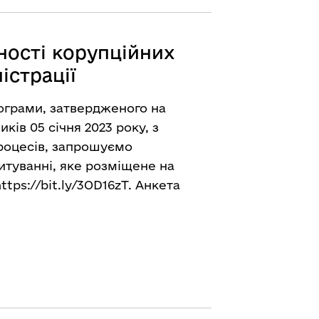
ності корупційних
істрації
рограми, затвердженого на
ків 05 січня 2023 року, з
роцесів, запрошуємо
питуванні, яке розміщене на
ttps://bit.ly/3OD16zT
. Анкета