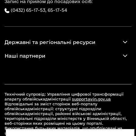
Запис на прийом до посадових осіб:
(0432) 65-17-53,
65-17-54
Державні та регіональні ресурси
Наші партнери
Технічний супровід: Управління цифрової трансформації
апарату облвійськадміністрації
support@vin.gov.ua
Відповідальні за зміст сторінок веб-порталу
облвійськадміністрації: структурні підрозділи
облвійськадміністрації, районні військові адміністрації,
територіальні підрозділи міністерств у Вінницькій області,
веб-сторінки яких розміщені на цьому порталі.
Використання будь-яких матеріалів, що опубліковані на
цьому сайті, дозволяється при умові зазначення посилання