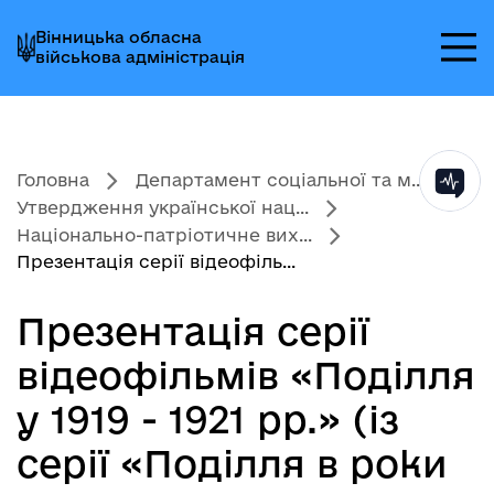
Перейти
Перейти
Перейти
Вінницька обласна
до
до
до
військова адміністрація
головного
головного
головного
меню
вмісту
колонтитула
Головна
Департамент соціальної та м...
Утвердження української нац...
Національно-патріотичне вих...
Презентація серії відеофіль...
Презентація серії
відеофільмів «Поділля
у 1919 - 1921 рр.» (із
серії «Поділля в роки