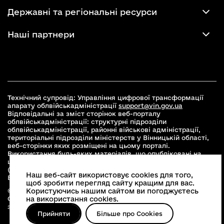
Державні та регіональні ресурси
Наші партнери
Технічний супровід: Управління цифрової трансформації
апарату облвійськадміністрації
support@vin.gov.ua
Відповідальні за зміст сторінок веб-порталу
облвійськадміністрації: структурні підрозділи
облвійськадміністрації, районні військові адміністрації,
територіальні підрозділи міністерств у Вінницькій області,
веб-сторінки яких розміщені на цьому порталі.
Використання будь-яких матеріалів, що опубліковані на
цьому сайті, дозволяється при умові зазначення посилання
(для інтернет-видань - гіперпосилання) на офіційний сайт
Наш веб-сайт використовує cookies для того,
Вінницької облвійськадміністрації
www.vin.gov.ua
.
щоб зробити перегляд сайту кращим для вас.
Користуючись нашим сайтом ви погоджуєтесь
© 2026 Весь контент доступний за ліцензією Creative
на використання cookies.
Commons Attribution 4.0 International license, якщо не
зазначено інше
Прийняти
Більше про Cookies