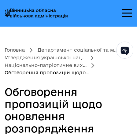
Перейти
Перейти
Перейти
Вінницька обласна
до
до
до
військова адміністрація
головного
головного
головного
меню
вмісту
колонтитула
Головна
Департамент соціальної та м...
Утвердження української нац...
Національно-патріотичне вих...
Обговорення пропозицій щодо...
Обговорення
пропозицій щодо
оновлення
розпорядження