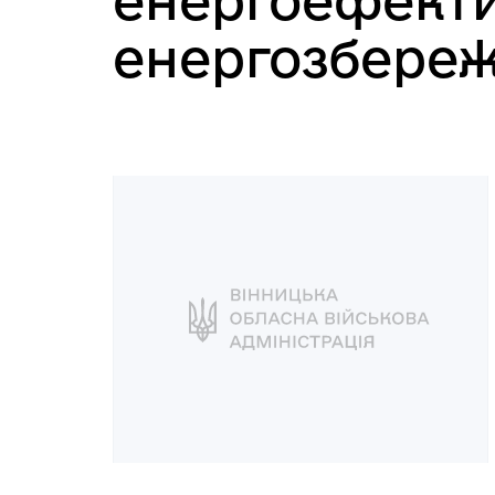
енергоефекти
енергозбере