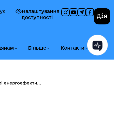
ук
Налаштування
доступності
Дія
дянам
Більше
Контакти
і енергоефекти...