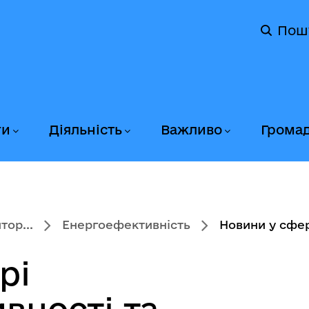
Пош
ги
Діяльність
Важливо
Грома
тор...
Енергоефективність
Новини у сфер
рі