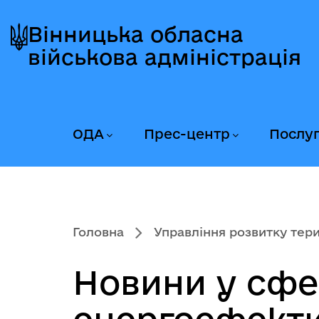
Перейти
Перейти
Перейти
до
до
до
Вінницька обласна
головного
головного
головного
військова адміністрація
меню
вмісту
колонтитула
ОДА
Прес-центр
Послу
Головна
Управління розвитку тери
Новини у сфе