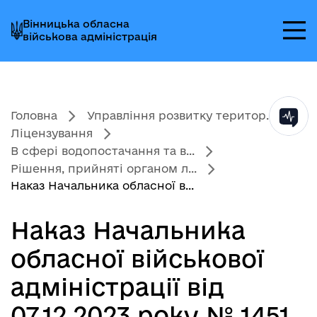
Перейти
Перейти
Перейти
Вінницька обласна
до
до
до
військова адміністрація
головного
головного
головного
меню
вмісту
колонтитула
Головна
Управління розвитку територ...
Ліцензування
В сфері водопостачання та в...
Рішення, прийняті органом л...
Наказ Начальника обласної в...
Наказ Начальника
обласної військової
адміністрації від
07.12.2023 року № 1451