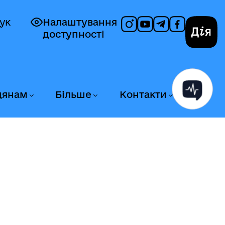
ук
Налаштування
доступності
Дія
дянам
Більше
Контакти