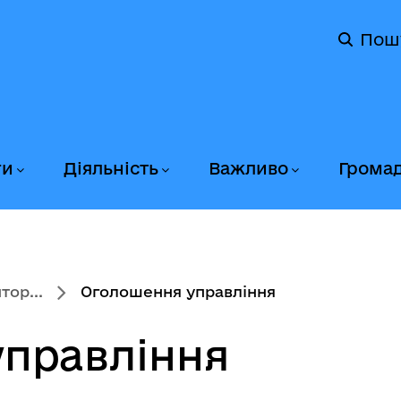
Пош
ги
Діяльність
Важливо
Грома
тор...
Оголошення управління
правління