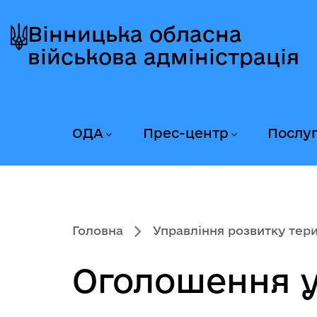
Перейти
Перейти
Перейти
до
до
до
Вінницька обласна
головного
головного
головного
військова адміністрація
меню
вмісту
колонтитула
ОДА
Прес-центр
Послу
Головна
Управління розвитку тери
Оголошення у