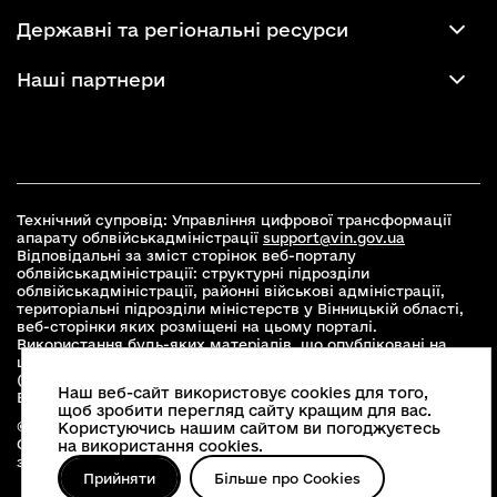
Державні та регіональні ресурси
Наші партнери
Технічний супровід: Управління цифрової трансформації
апарату облвійськадміністрації
support@vin.gov.ua
Відповідальні за зміст сторінок веб-порталу
облвійськадміністрації: структурні підрозділи
облвійськадміністрації, районні військові адміністрації,
територіальні підрозділи міністерств у Вінницькій області,
веб-сторінки яких розміщені на цьому порталі.
Використання будь-яких матеріалів, що опубліковані на
цьому сайті, дозволяється при умові зазначення посилання
(для інтернет-видань - гіперпосилання) на офіційний сайт
Наш веб-сайт використовує cookies для того,
Вінницької облвійськадміністрації
www.vin.gov.ua
.
щоб зробити перегляд сайту кращим для вас.
© 2026 Весь контент доступний за ліцензією Creative
Користуючись нашим сайтом ви погоджуєтесь
Commons Attribution 4.0 International license, якщо не
на використання cookies.
зазначено інше
Прийняти
Більше про Cookies