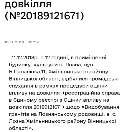
довкілля
(№20189121671)
16.11.2018, 09:52
11.12.2018р. о 12 годині, в приміщенні
будинку культури с. Лозна, вул.
Б.Панасюка,11, Хмільницького району
Вінницької області, відбулися громадські
слухання в рамках процедури оцінки
впливу на довкілля (реєстраційна справа
в Єдиному реєстрі з Оцінки впливу на
довкілля 20189121671) щодо «Видобування
гранітів на Лознянському родовищі, в с.
Лозна Хмільницького району Вінницької
області».