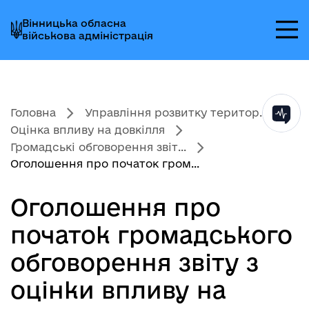
Перейти
Перейти
Перейти
Вінницька обласна
до
до
до
військова адміністрація
головного
головного
головного
меню
вмісту
колонтитула
Головна
Управління розвитку територ...
Оцінка впливу на довкілля
Громадські обговорення звіт...
Оголошення про початок гром...
Оголошення про
початок громадського
обговорення звіту з
оцінки впливу на