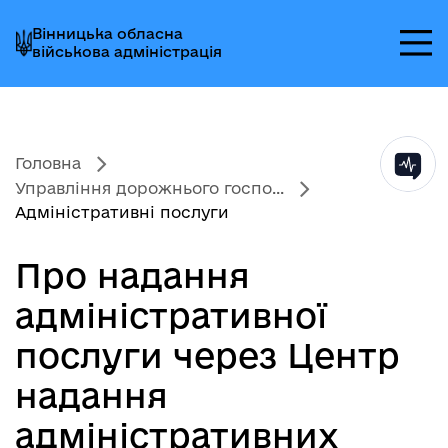
Перейти
Перейти
Перейти
Вінницька обласна
до
до
до
військова адміністрація
головного
головного
головного
меню
вмісту
колонтитула
Головна
Управління дорожнього госпо...
Адміністративні послуги
Про надання
адміністративної
послуги через Центр
надання
адміністративних