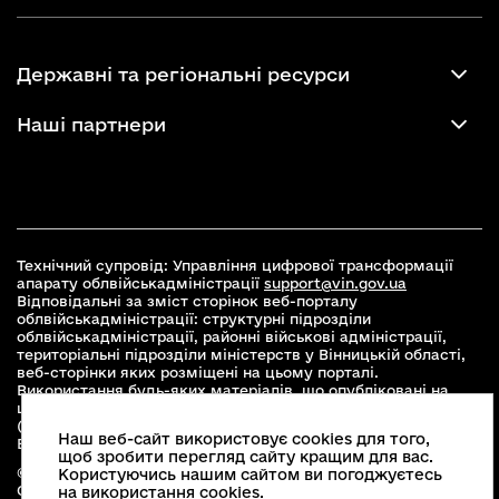
Державні та регіональні ресурси
Наші партнери
Технічний супровід: Управління цифрової трансформації
апарату облвійськадміністрації
support@vin.gov.ua
Відповідальні за зміст сторінок веб-порталу
облвійськадміністрації: структурні підрозділи
облвійськадміністрації, районні військові адміністрації,
територіальні підрозділи міністерств у Вінницькій області,
веб-сторінки яких розміщені на цьому порталі.
Використання будь-яких матеріалів, що опубліковані на
цьому сайті, дозволяється при умові зазначення посилання
(для інтернет-видань - гіперпосилання) на офіційний сайт
Наш веб-сайт використовує cookies для того,
Вінницької облвійськадміністрації
www.vin.gov.ua
.
щоб зробити перегляд сайту кращим для вас.
© 2026 Весь контент доступний за ліцензією Creative
Користуючись нашим сайтом ви погоджуєтесь
Commons Attribution 4.0 International license, якщо не
на використання cookies.