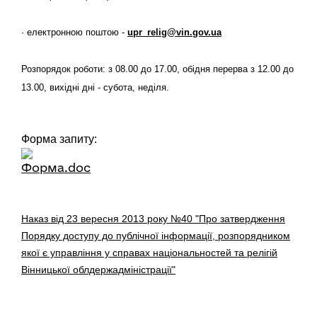
· електронною поштою -
upr_relig@vin.gov.ua
Розпорядок роботи: з 08.00 до 17.00, обідня перерва з 12.00 до
13.00, вихідні дні - субота, неділя.
Форма запиту:
Наказ від
23
вересня
2013
року
№40 "Про затвердження
Порядку доступу до публічної інформації,
розпорядником
якої є управління у справах національностей та релігій
Вінницької облдержадміністрації"