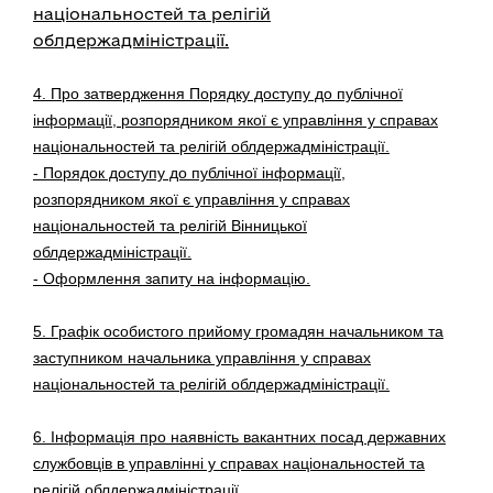
національностей та релігій
облдержадміністрації.
4. Про затвердження Порядку доступу до публічної
інформації, розпорядником якої є управління у справах
національностей та релігій облдержадміністрації.
- Порядок доступу до публічної інформації,
розпорядником якої є управління у справах
національностей та релігій Вінницької
облдержадміністрації.
- Оформлення запиту на інформацію.
5. Графік особистого прийому громадян начальником та
заступником начальника управління у справах
національностей та релігій облдержадміністрації.
6. Інформація про наявність вакантних посад державних
службовців в управлінні у справах національностей та
релігій облдержадміністрації.