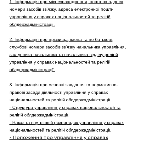
1. Інформація про місцезнаходження, поштова адреса,
номери засобів зв’язку, адреса електронної пошти
управління у справах національностей та релігій
облдержадміністрації.
2. Інформація про прізвища, імена та по батькові,
службові номери засобів зв’язку начальника управління,
заступника начальника та начальника відділу релігій
управління у справах національностей та релігій
облдержадміністрації.
3. Інформація про основні завдання та нормативно-
правові засади діяльності управління у справах
національностей та релігій облдержадміністрації
- Структура управління у справах національностей та
релігій облдержадміністрації.
- Наказ та внутрішній розпорядок управління у справах
національностей та релігій облдержадміністрації.
- Положення про управління у справах