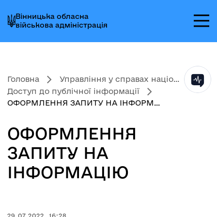
Перейти
Перейти
Перейти
Вінницька обласна
до
до
до
військова адміністрація
головного
головного
головного
меню
вмісту
колонтитула
Головна
Управління у справах націо...
Доступ до публічної інформації
ОФОРМЛЕННЯ ЗАПИТУ НА ІНФОРМ...
ОФОРМЛЕННЯ
ЗАПИТУ НА
ІНФОРМАЦІЮ
29.07.2022, 16:28