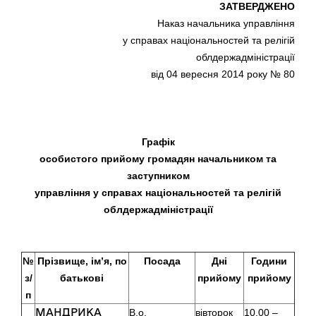
ЗАТВЕРДЖЕНО
Наказ начальника управління
у справах національностей та релігій
облдержадміністрації
від 04 вересня 2014 року № 80
Графік
особистого прийому громадян начальником та
заступником
управління у справах національностей та релігій
облдержадміністрації
№
Прізвище, ім’я, по
Посада
Дні
Години
з/
батькові
прийому
прийому
п
МАНДРИКА
В.о.
вівторок
10.00 –