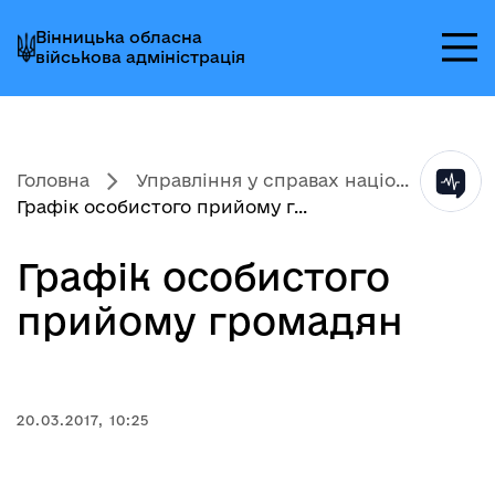
Перейти
Перейти
Перейти
Вінницька обласна
до
до
до
військова адміністрація
головного
головного
головного
меню
вмісту
колонтитула
Головна
Управління у справах націо...
Графік особистого прийому г...
Графік особистого
прийому громадян
20.03.2017, 10:25