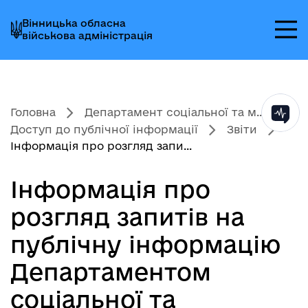
Перейти
Перейти
Перейти
Вінницька обласна
до
до
до
військова адміністрація
головного
головного
головного
меню
вмісту
колонтитула
Головна
Департамент соціальної та м...
Доступ до публічної інформації
Звіти
Інформація про розгляд запи...
Інформація про
розгляд запитів на
публічну інформацію
Департаментом
соціальної та