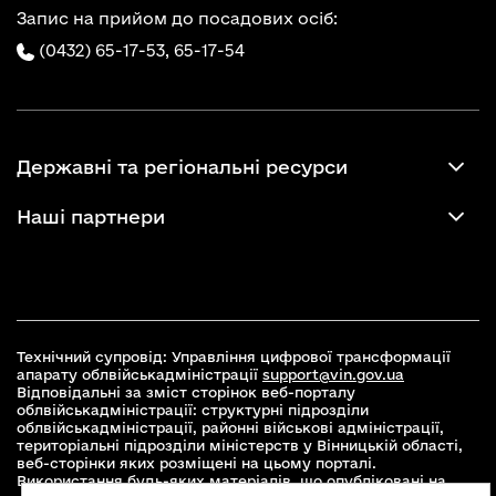
Запис на прийом до посадових осіб:
(0432) 65-17-53,
65-17-54
Державні та регіональні ресурси
Наші партнери
Технічний супровід: Управління цифрової трансформації
апарату облвійськадміністрації
support@vin.gov.ua
Відповідальні за зміст сторінок веб-порталу
облвійськадміністрації: структурні підрозділи
облвійськадміністрації, районні військові адміністрації,
територіальні підрозділи міністерств у Вінницькій області,
веб-сторінки яких розміщені на цьому порталі.
Використання будь-яких матеріалів, що опубліковані на