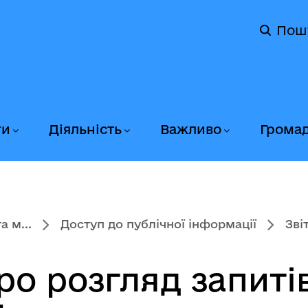
Пош
ги
Діяльність
Важливо
Грома
 м...
Доступ до публічної інформації
Зві
о розгляд запитів