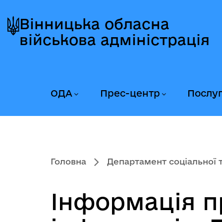
Перейти
Перейти
Перейти
до
до
до
Вінницька обласна
головного
головного
головного
військова адміністрація
меню
вмісту
колонтитула
ОДА
Прес-центр
Послу
Головна
Департамент соціальної та
Інформація пр