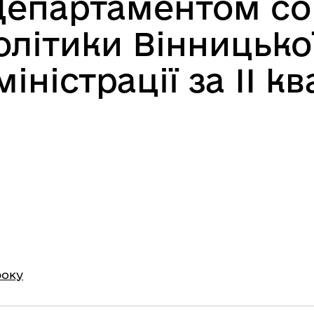
епартаментом соц
літики Вінницько
іністрації за ІІ к
року