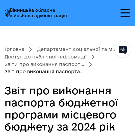
Перейти
Перейти
Перейти
Вінницька обласна
до
до
до
військова адміністрація
головного
головного
головного
меню
вмісту
колонтитула
Головна
Департамент соціальної та м...
Доступ до публічної інформації
Звіти про виконання паспорт...
Звіт про виконання паспорта...
Звіт про виконання
паспорта бюджетної
програми місцевого
бюджету за 2024 рік