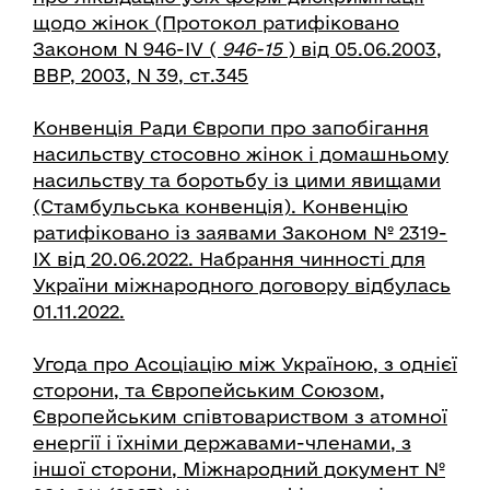
щодо жінок
(Протокол ратифіковано
Законом N 946-IV (
946-15
) від 05.06.2003,
ВВР, 2003, N 39, ст.345
Конвенція Ради Європи про запобігання
насильству стосовно жінок і домашньому
насильству та боротьбу із цими явищами
(Стамбульська конвенція). Конвенцію
ратифіковано із заявами Законом № 2319-
IX від 20.06.2022. Набрання чинності для
України міжнародного договору відбулась
01.11.2022.
Угода про Асоціацію між Україною, з однієї
сторони, та Європейським Союзом,
Європейським співтовариством з атомної
енергії і їхніми державами-членами, з
іншої сторони, Міжнародний документ №