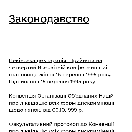
Законодавство
Пекінська декларація. Прийнята на
четвертий Всесвітній конференції зі
становища жінок 15 вересня 1995 року.
Підписання 15 вересня 1995 року
Конвенція Організації Об’єднаних Націй
про ліквідацію всіх форм дискримінації
щодо жінок, від 06.10.1999 р.
Факультативний протокол до Конвенції
про ліквідацію усіх форм дискримінації