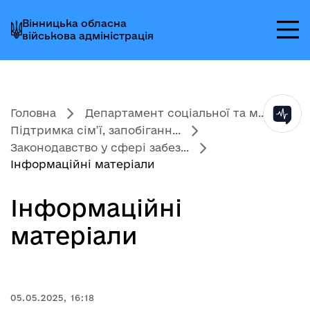
Перейти
Перейти
Перейти
Вінницька обласна
до
до
до
військова адміністрація
головного
головного
головного
меню
вмісту
колонтитула
Головна
Департамент соціальної та м...
Підтримка сім’ї, запобіганн...
Законодавство у сфері забез...
Інформаційні матеріали
Інформаційні
матеріали
05.05.2025, 16:18