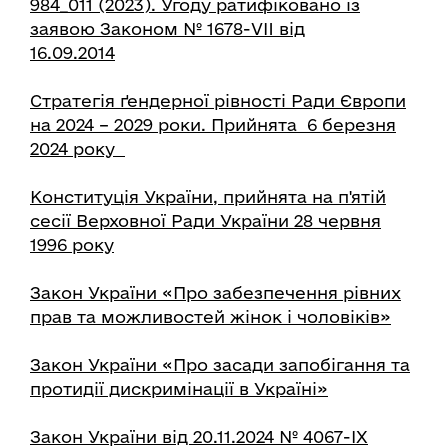
984_011 (2023). Угоду ратифіковано із
заявою Законом
№ 1678-VII від
16.09.2014
Стратегія ґендерної рівності Ради Європи
на 2024 – 2029 роки. Прийнята 6 березня
2024 року
Конституція України, прийнята на п'ятій
сесії Верховної Ради України 28 червня
1996 року
Закон України «Про забезпечення рівних
прав та можливостей жінок і чоловіків»
Закон України «Про засади запобігання та
протидії дискримінації в Україні»
Закон України від 20.11.2024 № 4067-ІХ