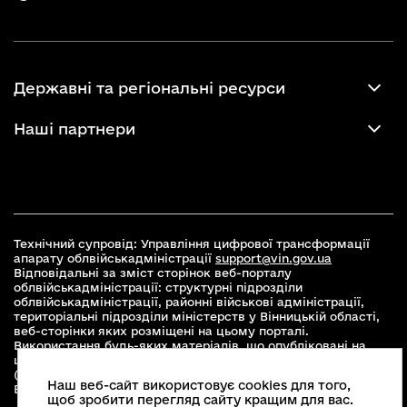
Державні та регіональні ресурси
Наші партнери
Технічний супровід: Управління цифрової трансформації
апарату облвійськадміністрації
support@vin.gov.ua
Відповідальні за зміст сторінок веб-порталу
облвійськадміністрації: структурні підрозділи
облвійськадміністрації, районні військові адміністрації,
територіальні підрозділи міністерств у Вінницькій області,
веб-сторінки яких розміщені на цьому порталі.
Використання будь-яких матеріалів, що опубліковані на
цьому сайті, дозволяється при умові зазначення посилання
(для інтернет-видань - гіперпосилання) на офіційний сайт
Наш веб-сайт використовує cookies для того,
Вінницької облвійськадміністрації
www.vin.gov.ua
.
щоб зробити перегляд сайту кращим для вас.