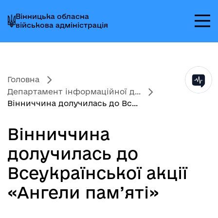
Перейти
Перейти
Перейти
Вінницька обласна
до
до
до
військова адміністрація
головного
головного
головного
меню
вмісту
колонтитула
Головна
Департамент інформаційної д...
Вінниччина долучилась до Вс...
Вінниччина
долучилась до
Всеукраїнської акції
«Ангели пам’яті»