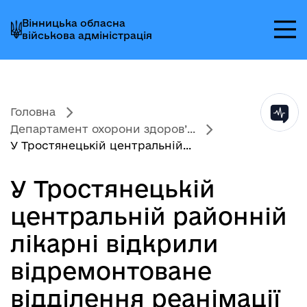
Перейти
Перейти
Перейти
Вінницька обласна
до
до
до
військова адміністрація
головного
головного
головного
меню
вмісту
колонтитула
Головна
Департамент охорони здоров’...
У Тростянецькій центральній...
У Тростянецькій
центральній районній
лікарні відкрили
відремонтоване
відділення реанімації