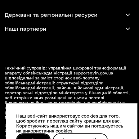
Державні та регіональні ресурси
Наші партнери
Технічний супровід: Управління цифрової трансформації
апарату облвійськадміністрації
support@vin.gov.ua
Відповідальні за зміст сторінок веб-порталу
облвійськадміністрації: структурні підрозділи
облвійськадміністрації, районні військові адміністрації,
територіальні підрозділи міністерств у Вінницькій області,
веб-сторінки яких розміщені на цьому порталі.
Використання будь-яких матеріалів, що опубліковані на
цьому сайті, дозволяється при умові зазначення посилання
(для інтернет-видань - гіперпосилання) на офіційний сайт
Наш веб-сайт використовує cookies для того,
Вінницької облвійськадміністрації
www.vin.gov.ua
.
щоб зробити перегляд сайту кращим для вас.
© 2026 Весь контент доступний за ліцензією Creative
Користуючись нашим сайтом ви погоджуєтесь
Commons Attribution 4.0 International license, якщо не
на використання cookies.
зазначено інше