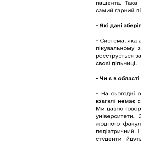
пацієнта. Така
самий гарний лі
- Які дані збер
-
Система, яка а
лікувальному 
реєструється за
своєї дільниці.
- Чи є в област
- На сьогодні 
взагалі немає 
Ми давно говор
університети.
жодного факул
педіатричний і
студенти йдут