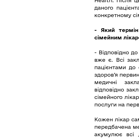
Health. Після 
даного пацієнт
конкретному сім
- Який термін
сімейним ліка
- Відповідно д
вже є. Всі зак
пацієнтами до 
здоров’я перви
медичні закл
відповідно закл
сімейного ліка
послуги на перв
Кожен лікар са
передбачена меж
акумулює всі 