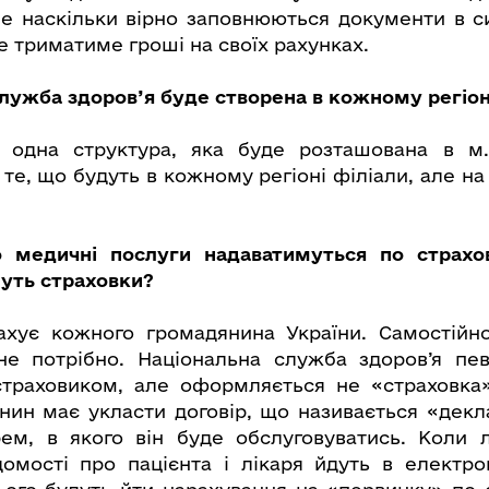
 наскільки вірно заповнюються документи в си
е триматиме гроші на своїх рахунках.
служба здоров’я буде створена в кожному регіон
одна структура, яка буде розташована в м.
те, що будуть в кожному регіоні філіали, але на
о медичні послуги надаватимуться по страхо
ть страховки?
ахує кожного громадянина України. Самостійно
не потрібно. Національна служба здоров’я пе
траховиком, але оформляється не «страховка»
ин має укласти договір, що називається «декла
рем, в якого він буде обслуговуватись. Коли 
домості про пацієнта і лікаря йдуть в електр