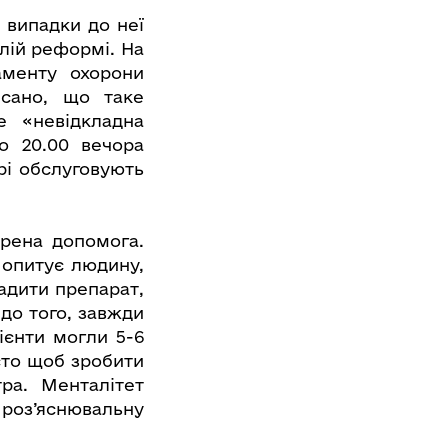
 випадки до неї
улій реформі. На
аменту охорони
исано, що таке
е «невідкладна
о 20.00 вечора
рі обслуговують
трена допомога.
 опитує людину,
адити препарат,
 до того, завжди
ієнти могли 5-6
сто щоб зробити
ра. Менталітет
роз’яснювальну