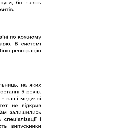
луги, бо навіть
єнтів.
раїні по кожному
арю. В системі
собою реєстрацію
льниць, на яких
станні 5 років.
 – наші медичні
тет не відкрив
Там залишились
спеціалізації і
ють випускники