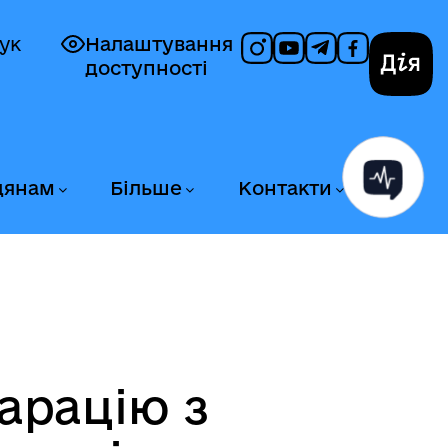
ук
Налаштування
доступності
Дія
дянам
Більше
Контакти
ларацію з