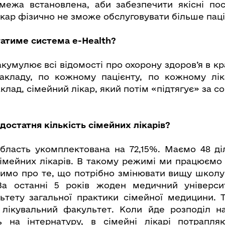
 межа встановлена, аби забезпечити якісні пос
кар фізично не зможе обслуговувати більше паці
ігатиме система е-
Health?
кумулює всі відомості про охорону здоров’я в к
закладу, по кожному пацієнту, по кожному лік
клад, сімейний лікар, який потім «підтягує» за 
і достатня кількість сімейних лікарів?
область укомплектована на 72,15%. Маємо 48 ді
сімейних лікарів. В такому режимі ми працюємо о
имо про те, що потрібно змінювати вищу школу
 За останні 5 років жоден медичний універси
ьтету загальної практики сімейної медицини. 
 лікувальний факультет. Коли йде розподіл на 
ь на інтернатуру, в сімейні лікарі потрапля