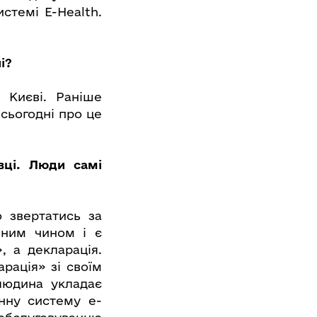
стемі E-Health.
і?
 Києві. Раніше
 сьогодні про це
вці. Люди самі
 звертатись за
вним чином і є
, а декларація.
рація» зі своїм
людина укладає
онну систему е-