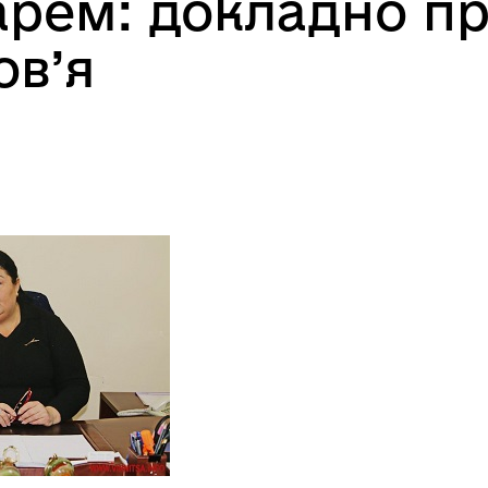
арем: докладно пр
ов’я