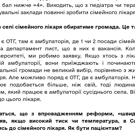
х бал нижче «4». Виходить, що з педіатра чи тер
увальні заклади повинні зробити сімейного лікаря
в селі сімейного лікаря обиратиме громада. Це т
 є ОТГ, там є амбулаторія, де 1 чи 2 посади сімей
а департамент лист, що в них є вакансія. Ко
верситеті, ми робимо заявку. Якщо хтось з лік
ій амбулаторії, вони приїжджають і починают
альної громади не великий вибір, порівняно з жи
каря. Але можливо поряд є ОТГ, де є амбулаторія. 
ює подобається більше, ніж свій, тоді людин
ем, який працює в амбулаторії сусіднього села. 
до цього лікаря.
аться, що з впровадженням реформи, «швидк
яв, якщо високий тиск чи температура, в
C
ись до сімейного лікаря. Як бути пацієнтам?