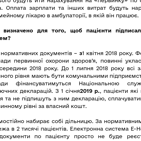
цього будуть йти нарахування на «первинку» по
а. Оплата зарплати та інших витрат будуть на
ейному лікарю в амбулаторії, в якій він працює.
 визначено для того, щоб пацієнти підписал
рем?
о нормативних документів –
з
1 квітня 2018 року. 
лади первинної охорони здоров’я, повинні уклас
середини 2018 року. До 1 липня 2018 року всі 
нного рівня мають бути комунальними підприємств
ади фінансуватимуться Національною служ
ючних декларацій. З 1 січня
2019 р.
, пацієнти які
ря та не підпишуть з ним декларацію, сплачувати
инному рівні за власний кошт.
мостійно набирає собі дільницю. За нормативн
а в 2 тисячі пацієнтів. Електронна система E-He
документи по пацієнту просто не буде реєст