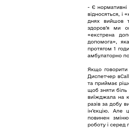
- Є нормативні
відносяться, і 
днях вийшов т
здоров’я ми о
«екстрена доп
допомога», як
протягом 1 год
амбулаторно по
Якщо говорити 
Диспетчер вCal
та приймає ріш
щоб зняти біль 
виїжджала на к
разів за добу 
ін’єкцію. Але
повинен зміню
роботу і серед 