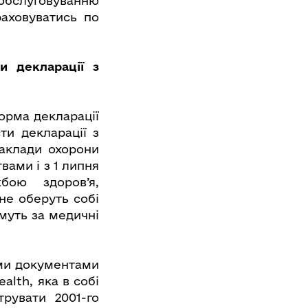
 обслуговуванню
раховуватись по
и декларації з
Форма декларації
ти декларації з
заклади охорони
ами і з 1 липня
бою здоров’я,
 не оберуть собі
муть за медичні
ими документами
alth, яка в собі
рувати 2001-го