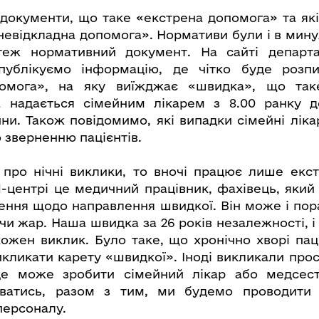
 документи, що таке «екстрена допомога» та які
«невідкладна допомога». Нормативи були і в мин
еж нормативний документ. На сайті департ
публікуємо інформацію, де чітко буде розп
омога», на яку виїжджає «швидка», що так
а надається сімейним лікарем з 8.00 ранку д
ини. Також повідомимо, які випадки сімейні ліка
 зверненню пацієнтів.
про нічні виклики, то вночі працює лише екс
l-центрі це медичний працівник, фахівець, який
ення щодо направлення швидкої. Він може і пор
чи жар. Наша швидка за 26 років незалежності, і
ожен виклик. Було таке, що хронічно хворі пац
викликати карету «швидкої». Іноді викликали про
 це може зробити сімейний лікар або медсест
ватись, разом з тим, ми будемо проводити 
персоналу.