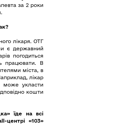
апевта за 2 роки
.
ак?
ного лікаря. ОТГ
ли є державний
арів погодиться
ь працювати. В
телями міста, в
Наприклад, лікар
а може укласти
Відповідно кошти
а» їде на всі
all-центрі «103»