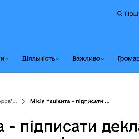
Пош
ги
Діяльність
Важливо
Грома
ов’...
Місія пацієнта - підписати ...
а - підписати дек