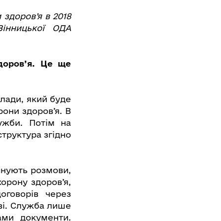
здоров’я в 2018
Вінницької ОДА
доров’я. Це ще
влади, який буде
рони здоров’я. В
лужби. Потім на
труктура згідно
снують розмови,
хорону здоров’я,
оговорів через
ві. Служба лише
ами документи.