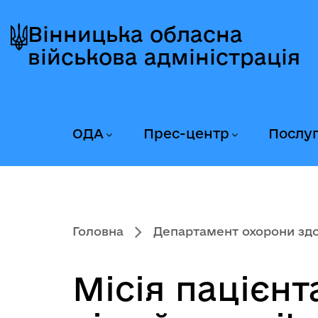
Перейти
Перейти
Перейти
до
до
до
Вінницька обласна
головного
головного
головного
військова адміністрація
меню
вмісту
колонтитула
ОДА
Прес-центр
Послу
Головна
Департамент охорони здор
Місія пацієнт