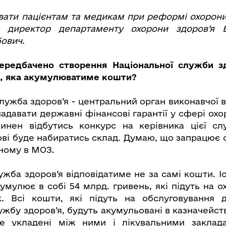
увати пацієнтам та медикам при реформі охорони 
а директор департаменту охорони здоров’я 
ович.
редбачено створення Національної служби з
а, яка акумулюватиме кошти?
лужба здоров’я - центральний орган виконавчої 
надавати державні фінансові гарантії у сфері охо
винен відбутись конкурс на керівника цієї с
ові буде набиратись склад. Думаю, що запрацює с
еному в МОЗ.
ужба здоров’я відповідатиме не за самі кошти. І
мулює в собі 54 млрд. гривень, які підуть на о
. Всі кошти, які підуть на обслуговування д
ужбу здоров’я, будуть акумульовані в казначейст
е укладені між ними і лікувальними заклад