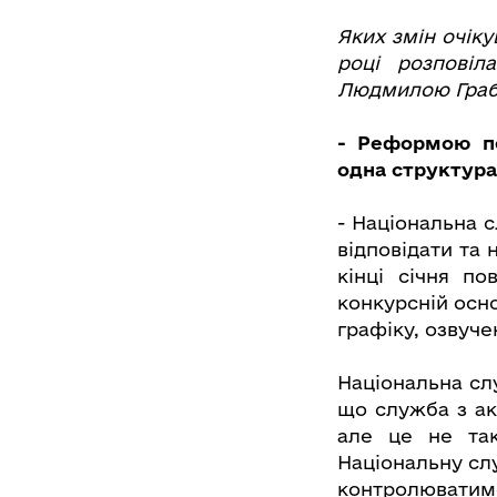
Яких змін очік
році розповіл
Людмилою Граб
- Реформою пе
одна структур
- Національна с
відповідати та 
кінці січня по
конкурсній осн
графіку, озвуч
Національна сл
що служба з аку
але це не так
Національну сл
контролюватим