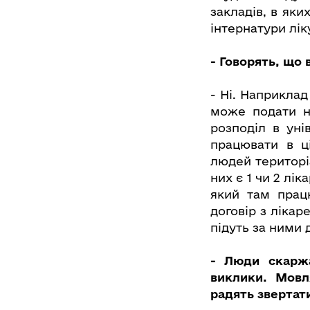
закладів, в яки
інтернатури лік
- Говорять, що 
- Ні. Наприклад
може подати н
розподіл в уні
працювати в ц
людей територі
них є 1 чи 2 лі
який там прац
договір з лікар
підуть за ними 
- Люди скарж
виклики. Мовл
радять звертат