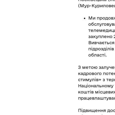
(Мур-Куриловец
Ми продовж
обслуговув
телемедици
закуплено 2
Вивчається
підрозділів
області.
З метою залуче
кадрового поте
стимулів» з тер
Національному 
коштів місцеви
працевлаштуванн
Підвищення дост