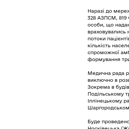
Наразі до мере
328 АЗПСМ, 819 
особи, що нада
враховувались н
потоки пацієнті
кількість насе
спроможної амб
формування три
Медична рада р
виключно в роз
Зокрема в будів
Подільському т
Іллінецькому р
Шаргородському
Буде проведено
Носківецька (Ж