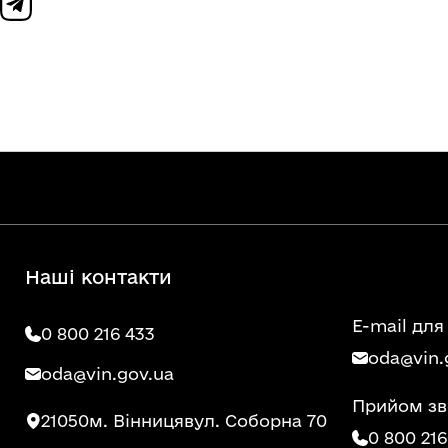
Наші контакти
E-mail для
0 800 216 433
oda@vin.
oda@vin.gov.ua
Прийом зв
21050
м. Вінниця
вул. Соборна 70
0 800 216