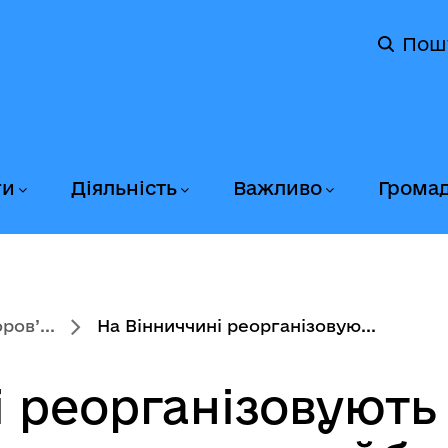
Пош
ги
Діяльність
Важливо
Грома
ов’...
На Вінниччині реорганізовую...
і реорганізовують