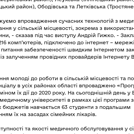
ький район), Ободівська та Летківська (Тростяне
уємо впровадження сучасних технологій з меди
ання у сільській місцевості, зокрема з використа
ни, - сказав під час виступу Андрій Гижко. - За
16 комп’ютерів, підключено до інтернет – мережі 
 питання забезпеченості швидким Інтернетом зак
 із залученням провідних провайдерів Інтернету 
ння молоді до роботи в сільській місцевості та 
нціалу в усіх районах області впроваджено «Про
міном їх дії до 2020 року. На сьогоднішній день у
медичному університеті в рамках цієї програми з
х бюджетів навчається 63 студенти з подальшим
ям їх на засадах сімейних лікарів.
упності та якості медичного обслуговування у сі