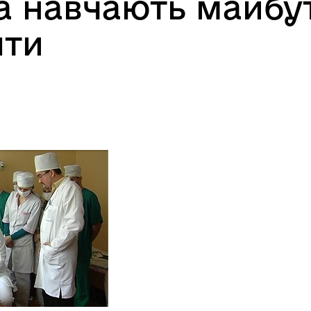
 навчають майбутн
шти