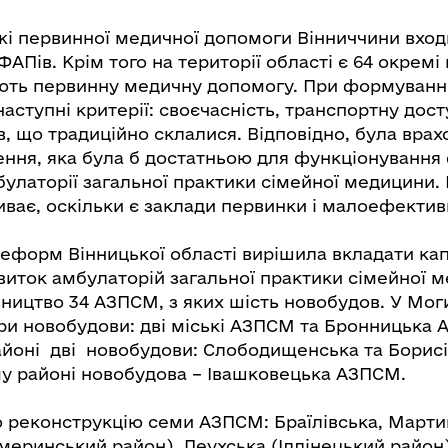
жі первинної медичної допомоги Вінниччини вхо
ФАПів. Крім того на території області є 64 окремі
ють первинну медичну допомогу. При формуванн
аступні критерії: своєчасність, транспортну дост
в, що традиційно склалися. Відповідно, була врах
лення, яка була б достатньою для функціонування
улаторії загальної практики сімейної медицини.
ває, оскільки є заклади первинки і малоефективн
еформ Вінницької області вирішила вкладати кап
виток амбулаторій загальної практики сімейної 
ництво 34 АЗПСМ, з яких шість новобудов. У Мог
ри новобудови: дві міські АЗПСМ та Бронницька 
айоні дві новобудови: Слободищенська та Борис
 районі новобудова – Івашковецька АЗПСМ.
 реконструкцію семи АЗПСМ: Браїлівська, Мартин
меринський район), Леухська (Іллінецький район)