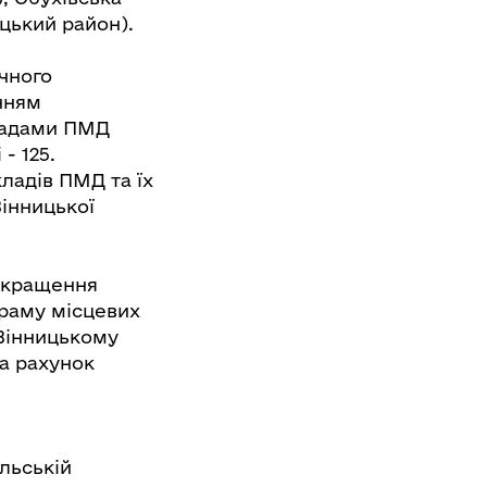
цький район).
чного
нням
кладами ПМД
- 125.
ладів ПМД та їх
Вінницької
покращення
граму місцевих
 Вінницькому
а рахунок
льській