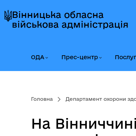
Перейти
Перейти
Перейти
до
до
до
Вінницька обласна
головного
головного
головного
військова адміністрація
меню
вмісту
колонтитула
ОДА
Прес-центр
Послу
Головна
Департамент охорони здор
На Вінниччин