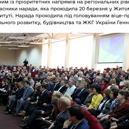
ним із пріоритетних напрямів на регіональних рів
учасники наради, яка проходила 20 березня у Жит
туті. Нарада проходила під головуванням віце-пр
льного розвитку, будівництва та ЖКГ України Генн