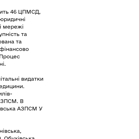
дить 46 ЦПМСД,
 юридичні
і мережі
упність та
ована та
 фінансово
 Процес
і.
італьні видатки
медицини.
илів-
АЗПСМ. В
івська АЗПСМ У
івська,
, Обухівська