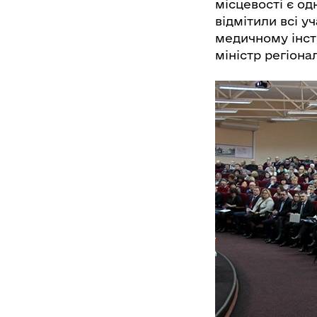
місцевості є од
відмітили всі 
медичному інсти
міністр регіона