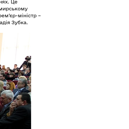
нях. Це
омирському
ем’єр-міністр –
адія Зубка.