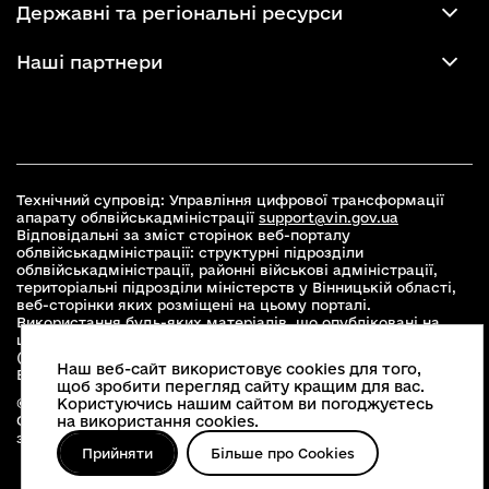
Державні та регіональні ресурси
Наші партнери
Технічний супровід: Управління цифрової трансформації
апарату облвійськадміністрації
support@vin.gov.ua
Відповідальні за зміст сторінок веб-порталу
облвійськадміністрації: структурні підрозділи
облвійськадміністрації, районні військові адміністрації,
територіальні підрозділи міністерств у Вінницькій області,
веб-сторінки яких розміщені на цьому порталі.
Використання будь-яких матеріалів, що опубліковані на
цьому сайті, дозволяється при умові зазначення посилання
(для інтернет-видань - гіперпосилання) на офіційний сайт
Наш веб-сайт використовує cookies для того,
Вінницької облвійськадміністрації
www.vin.gov.ua
.
щоб зробити перегляд сайту кращим для вас.
© 2026 Весь контент доступний за ліцензією Creative
Користуючись нашим сайтом ви погоджуєтесь
Commons Attribution 4.0 International license, якщо не
на використання cookies.
зазначено інше
Прийняти
Більше про Cookies