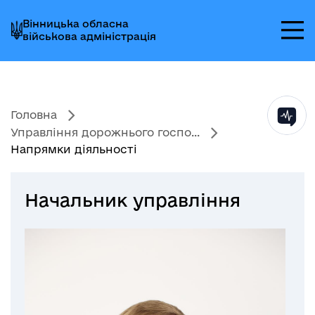
Перейти
Перейти
Перейти
Вінницька обласна
до
до
до
військова адміністрація
головного
головного
головного
меню
вмісту
колонтитула
Головна
Управління дорожнього госпо...
Напрямки діяльності
Начальник управління