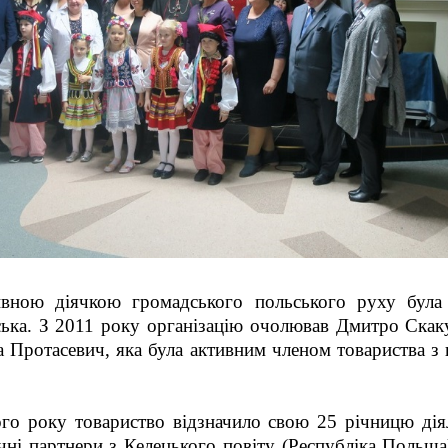
вною діячкою громадського польського руху була
ська. З 2011 року організацію очолював Дмитро Скак
са Протасевич, яка була активним членом товариства з
го року товариство відзначило свою 25 річницю дія
чні партнери з Келецького повіту (Республіка Польща