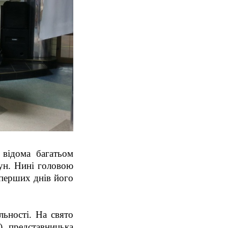
 відома багатьом
ун. Нині головою
 перших днів його
льності. На свято
), представницька