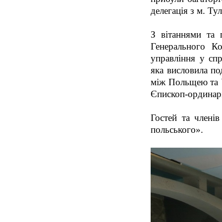
делегація з м. Т
З вітаннями та 
Генерального К
управління у спр
яка висловила по
між Польщею та У
Єпископ-ординарі
Гостей та члені
польського».