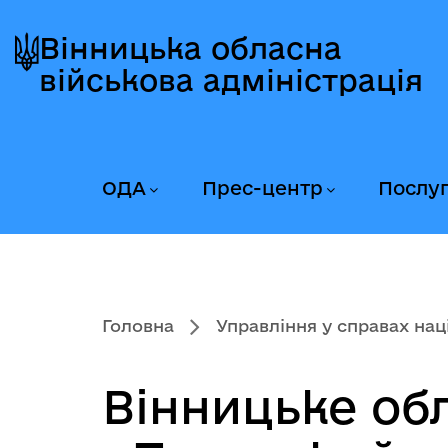
Перейти
Перейти
Перейти
до
до
до
Вінницька обласна
головного
головного
головного
військова адміністрація
меню
вмісту
колонтитула
ОДА
Прес-центр
Послу
Головна
Управління у справах наці
Вінницьке об