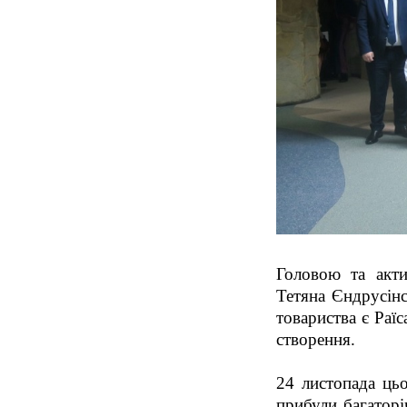
Головою та акти
Тетяна Єндрусін
товариства є Раї
створення.
24 листопада цьо
прибули багаторі