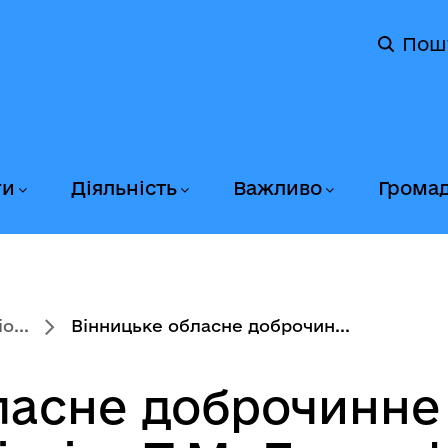
Пош
ги
Діяльність
Важливо
Грома
о...
Вінницьке обласне доброчин...
ласне доброчинне