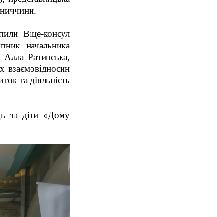
нниччини.
пили Віце-консул
пник начальника
ї Алла Ратинська,
іх взаємовідносин
ток та діяльність
дь та діти «Дому