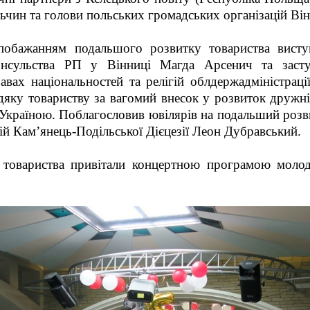
ульчин та голови польських громадських організацій Ві
побажанням подальшого розвитку товариства висту
онсульства РП у Вінниці Магда Арсенич та засту
авах національностей та релігій облдержадміністраці
дяку товариству за вагомий внесок у розвиток дружн
країною. Поблагословив ювілярів на подальший розви
й Кам’янець-Подільської Дієцезії Леон Дубравський.
в товариства привітали концертною програмою моло