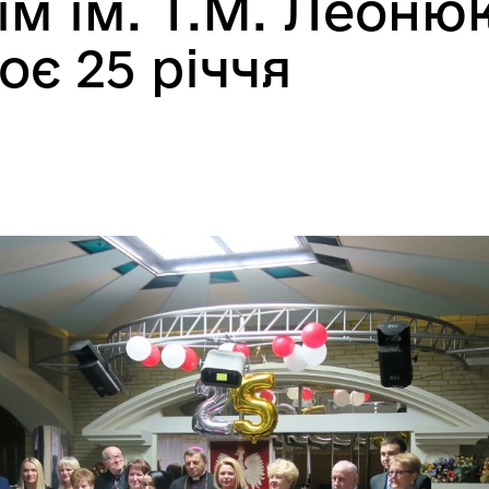
ім ім. Т.М. Леоню
оє 25 річчя