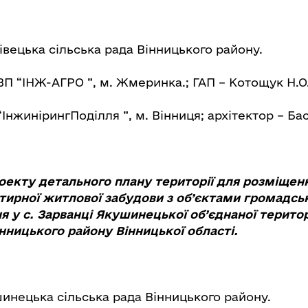
івецька сільська рада Вінницького району.
 “ІНЖ-АГРО ”, м. Жмеринка.; ГАП – Котощук Н.О
“ІнжинірингПоділля ”, м. Вінниця; архітектор – Бас
оекту детального плану території
для розміщен
тирної житлової забудови з об’єктами громадсь
я у с. Зарванці Якушинецької об’єднаної територ
нницького району Вінницької області.
инецька сільська рада Вінницького району.