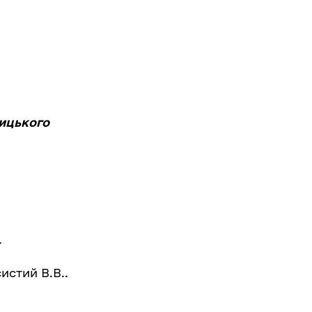
ницького
.
истий В.В..