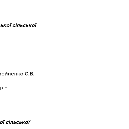
кої сільської
мойленко С.В.
р –
ї сільської