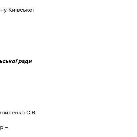
ну Київської
ьської ради
мойленко С.В.
р –