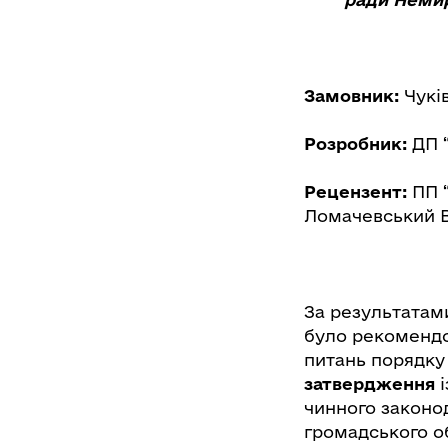
Замовник:
Чукі
Розробник:
ДП “
Рецензент:
ПП 
Ломачевський В
За результатам
було рекоменд
питань порядку
затвердження
чинного законод
громадського о