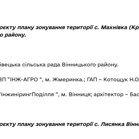
оєкту плану зонування території с. Махнівка (Кр
о району.
івецька сільська рада Вінницького району.
 “ІНЖ-АГРО ”, м. Жмеринка.; ГАП – Котощук Н.О
“ІнжинірингПоділля ”, м. Вінниця; архітектор – Бас
оєкту плану зонування території с. Лисянка Він