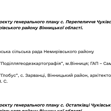
оєкту генерального плану с. Перепеличчя Чуківсь
івського району Вінницької області.
вська сільська рада Немирівського району
Поділлягеодезкартографія”, м.Вінниця; ГАП – Са
“Глобус”, с. Зарванці, Вінницький район, архітекто
. С.
оєкту генерального плану с. Остапківці Чуківсько
івського району Вінницької області.