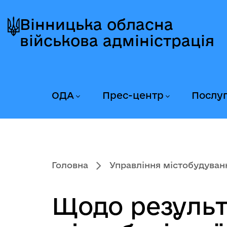
Перейти
Перейти
Перейти
до
до
до
Вінницька обласна
головного
головного
головного
військова адміністрація
меню
вмісту
колонтитула
ОДА
Прес-центр
Послу
Головна
Управління містобудування
Щодо результа