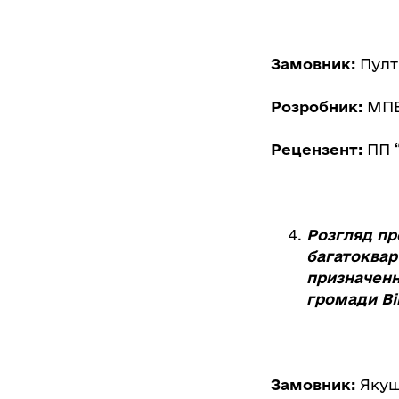
Замовник:
Пулт
Розробник:
МПВП
Рецензент:
ПП 
Розгляд пр
багатоквар
призначенн
громади Ві
Замовник:
Якуш