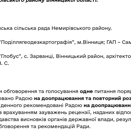
вська сільська рада Немирівського району.
Поділлягеодезкартографія”, м.Вінниця; ГАП – Са
“Глобус”, с. Зарванці, Вінницький район, архітекто
. С.
и обговорення та голосування
одне
питання поря
овано Радою
на
доопрацювання та повторн
ий
роз
 денного рекомендовані Радою
на доопрацюванн
із врахуванням зауважень рецензії, наданих відпо
авства висновків органів державної влади, резул
бговорення та рекомендацій Ради.