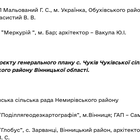
Мальований Г. С., м. Українка, Обухівського райо
асистий В. В.
“Меркурій ”, м. Бар; архітектор – Вакула Ю.І.
оєкту генерального плану с. Чуків Чуківської сіл
ого району Вінницької області.
вська сільська рада Немирівського району
Поділлягеодезкартографія”, м.Вінниця; ГАП – Са
“Глобус”, с. Зарванці, Вінницький район, архітекто
. С.