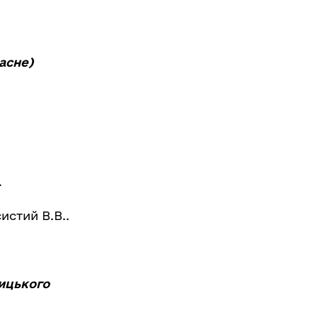
асне)
.
истий В.В..
ницького