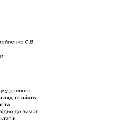
мойленко С.В.
р –
дку денного
гляд
та
шість
я та
відно до вимог
ьтатів