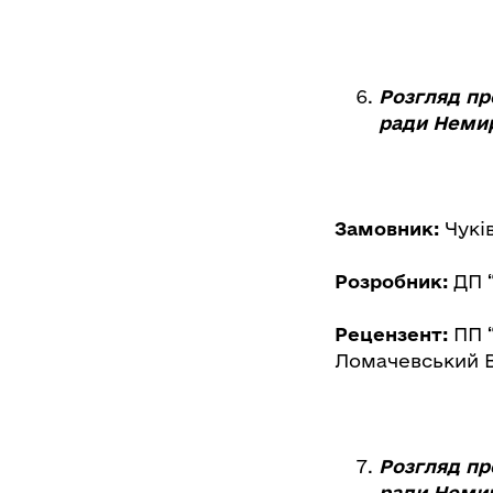
Розгляд пр
ради Немир
Замовник:
Чукі
Розробник:
ДП “
Рецензент:
ПП 
Ломачевський В
Розгляд пр
ради Немир