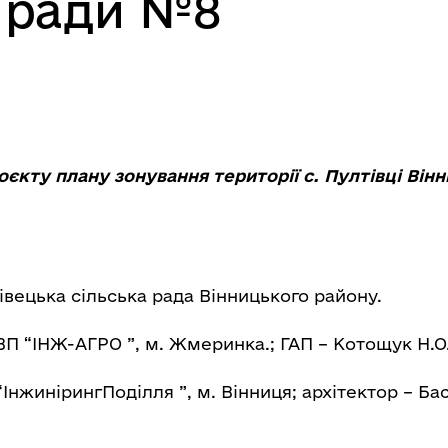
ї ради №8
оєкту плану зонування території с. Пултівці Він
івецька сільська рада Вінницького району.
 “ІНЖ-АГРО ”, м. Жмеринка.; ГАП – Котощук Н.О
“ІнжинірингПоділля ”, м. Вінниця; архітектор – Бас