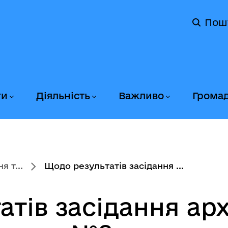
Пош
ги
Діяльність
Важливо
Грома
 т...
Щодо результатів засідання ...
тів засідання арх