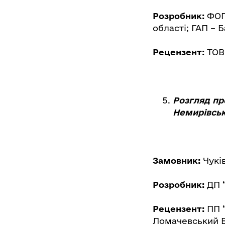
Розробник:
ФОП 
області; ГАП – Б
Рецензент:
ТОВ 
Розгляд пр
Немирівськ
Замовник:
Чукі
Розробник:
ДП “
Рецензент:
ПП 
Ломачевський В