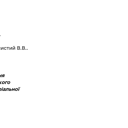
.
истий В.В..
ня
кого
іальної