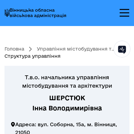
Перейти
Перейти
Перейти
Вінницька обласна
до
до
до
військова адміністрація
головного
головного
головного
меню
вмісту
колонтитула
Головна
Управління містобудування т...
Структура управління
Т.в.о. начальника управління
містобудування та архітектури
ШЕРСТЮК
Інна Володимирівна
Адреса: вул. Соборна, 15а, м. Вінниця,
21050