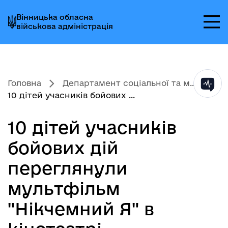
Перейти
Перейти
Перейти
Вінницька обласна
до
до
до
військова адміністрація
головного
головного
головного
меню
вмісту
колонтитула
Головна
Департамент соціальної та м...
10 дітей учасників бойових ...
10 дітей учасників
бойових дій
переглянули
мультфільм
"Нікчемний Я" в