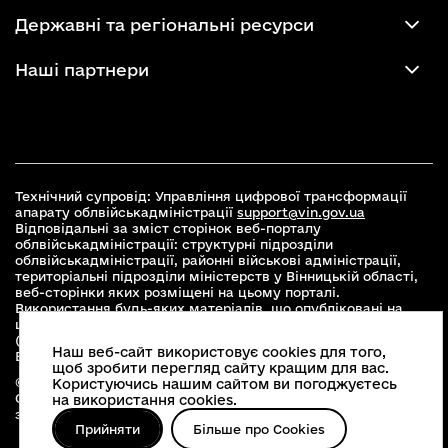
Державні та регіональні ресурси
Наші партнери
Технічний супровід: Управління цифрової трансформації
апарату облвійськадміністрації
support@vin.gov.ua
Відповідальні за зміст сторінок веб-порталу
облвійськадміністрації: структурні підрозділи
облвійськадміністрації, районні військові адміністрації,
територіальні підрозділи міністерств у Вінницькій області,
веб-сторінки яких розміщені на цьому порталі.
Використання будь-яких матеріалів, що опубліковані на
цьому сайті, дозволяється при умові зазначення посилання
(для інтернет-видань - гіперпосилання) на офіційний сайт
Наш веб-сайт використовує cookies для того,
Вінницької облвійськадміністрації
www.vin.gov.ua
.
щоб зробити перегляд сайту кращим для вас.
© 2026 Весь контент доступний за ліцензією Creative
Користуючись нашим сайтом ви погоджуєтесь
Commons Attribution 4.0 International license, якщо не
на використання cookies.
зазначено інше
Прийняти
Більше про Cookies