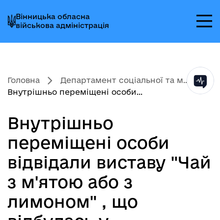
Перейти
Перейти
Перейти
Вінницька обласна
до
до
до
військова адміністрація
головного
головного
головного
меню
вмісту
колонтитула
Головна
Департамент соціальної та м...
Внутрішньо переміщені особи...
Внутрішньо
переміщені особи
відвідали виставу "Чай
з м'ятою або з
лимоном" , що