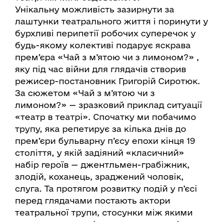
Унікальну можливість зазирнути за
лаштунки театрального життя і поринути у
бурхливі перипетії робочих суперечок у
будь-якому колективі подарує яскрава
прем’єра «Чай з м’ятою чи з лимоном?» ,
яку під час війни для глядачів створив
режисер-постановник Григорій Сиротюк.
За сюжетом «Чай з м’ятою чи з
лимоном?» — зразковий приклад ситуації
«театр в театрі». Спочатку ми побачимо
трупу, яка репетирує за кілька днів до
прем’єри бульварну п’єсу епохи кінця 19
століття, у якій задіяний «класичний»
набір героїв — джентльмен-грабіжник,
злодій, коханець, зраджений чоловік,
слуга. Та протягом розвитку подій у п’єсі
перед глядачами постають актори
театральної трупи, стосунки між якими