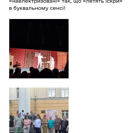
«наелектризовані» так, що «летять іскри»
в буквальному сенсі!