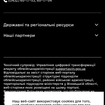
(0432) 65-17-53,
65-17-54
Державні та регіональні ресурси
Наші партнери
Технічний супровід: Управління цифрової трансформації
апарату облвійськадміністрації
support@vin.gov.ua
Відповідальні за зміст сторінок веб-порталу
облвійськадміністрації: структурні підрозділи
облвійськадміністрації, районні військові адміністрації,
територіальні підрозділи міністерств у Вінницькій області,
веб-сторінки яких розміщені на цьому порталі.
Використання будь-яких матеріалів, що опубліковані на
цьому сайті, дозволяється при умові зазначення посилання
(для інтернет-видань - гіперпосилання) на офіційний сайт
Наш веб-сайт використовує cookies для того,
Вінницької облвійськадміністрації
www.vin.gov.ua
.