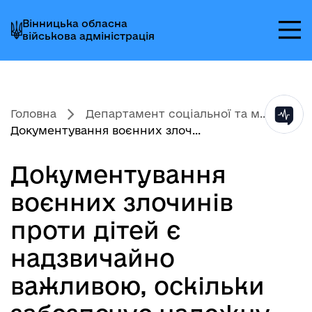
Перейти
Перейти
Перейти
Вінницька обласна
до
до
до
військова адміністрація
головного
головного
головного
меню
вмісту
колонтитула
Головна
Департамент соціальної та м...
Документування воєнних злоч...
Документування
воєнних злочинів
проти дітей є
надзвичайно
важливою, оскільки