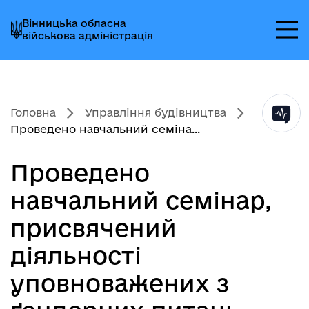
Перейти
Перейти
Перейти
Вінницька обласна
до
до
до
військова адміністрація
головного
головного
головного
меню
вмісту
колонтитула
Головна
Управління будівництва
Проведено навчальний семіна...
Проведено
навчальний семінар,
присвячений
діяльності
уповноважених з