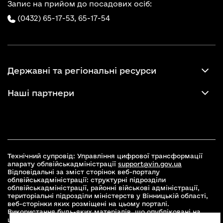
Запис на прийом до посадових осіб:
(0432) 65-17-53,
65-17-54
Державні та регіональні ресурси
Наші партнери
Технічний супровід: Управління цифрової трансформації
апарату облвійськадміністрації
support@vin.gov.ua
Відповідальні за зміст сторінок веб-порталу
облвійськадміністрації: структурні підрозділи
облвійськадміністрації, районні військові адміністрації,
територіальні підрозділи міністерств у Вінницькій області,
веб-сторінки яких розміщені на цьому порталі.
Використання будь-яких матеріалів, що опубліковані на
цьому сайті, дозволяється при умові зазначення посилання