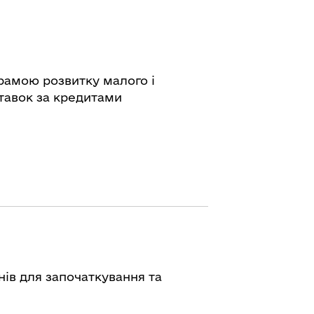
рамою розвитку малого і
тавок за кредитами
нів для започаткування та