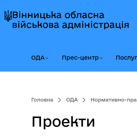
Перейти
Перейти
Перейти
до
до
до
Вінницька обласна
головного
головного
головного
військова адміністрація
меню
вмісту
колонтитула
ОДА
Прес-центр
Послу
Головна
ОДА
Нормативно-пра
Проекти