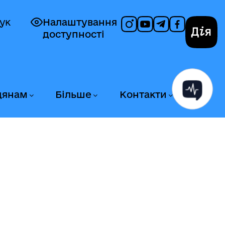
ук
Налаштування
доступності
Дія
дянам
Більше
Контакти