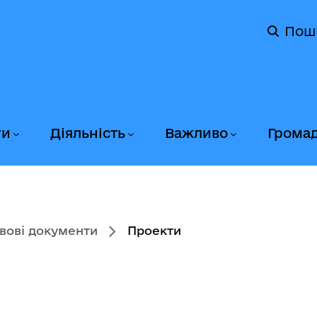
Пош
ги
Діяльність
Важливо
Грома
вові документи
Проекти