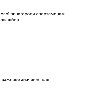
шової винагороди спортсменам
нів війни
ь важливе значення для