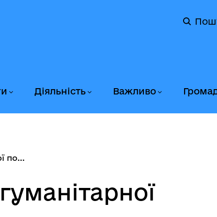
Пош
ги
Діяльність
Важливо
Грома
 по...
гуманітарної