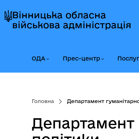
Перейти
Перейти
Перейти
до
до
до
Вінницька обласна
головного
головного
головного
військова адміністрація
меню
вмісту
колонтитула
ОДА
Прес-центр
Послу
Головна
Департамент гуманітарної
Департамент 