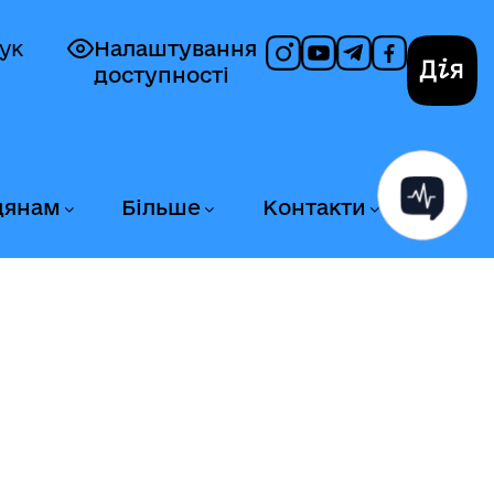
ук
Налаштування
доступності
Дія
дянам
Більше
Контакти