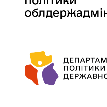
політики
облдержадмін