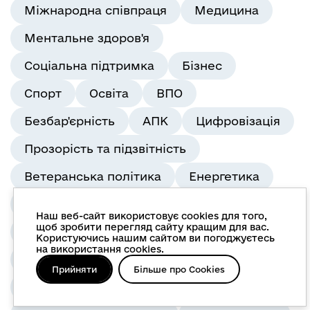
Міжнародна співпраця
Медицина
Ментальне здоров'я
Соціальна підтримка
Бізнес
Спорт
Освіта
ВПО
Безбар'єрність
АПК
Цифровізація
Прозорість та підзвітність
Ветеранська політика
Енергетика
Мобілізація
Протидія торгівлі людьми
Наш веб-сайт використовує cookies для того,
щоб зробити перегляд сайту кращим для вас.
Гендерна рівність
Відбудова
Користуючись нашим сайтом ви погоджуєтесь
на використання cookies.
Реформа шкільного харчування
Прийняти
Більше про Cookies
Державні програми