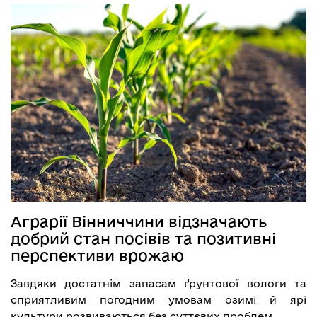
Аграрії Вінниччини відзначають
добрий стан посівів та позитивні
перспективи врожаю
Завдяки достатнім запасам ґрунтової вологи та
сприятливим погодним умовам озимі й ярі
культури розвиваються без суттєвих проблем.