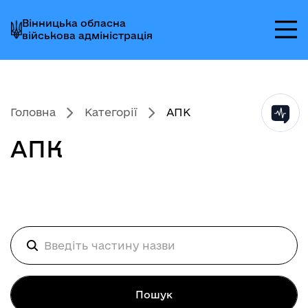
Перейти
Перейти
Перейти
Вінницька обласна
до
до
до
військова адміністрація
головного
головного
головного
меню
вмісту
колонтитула
Головна
Категорії
АПК
АПК
Пошук