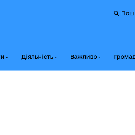
Пош
ги
Діяльність
Важливо
Грома