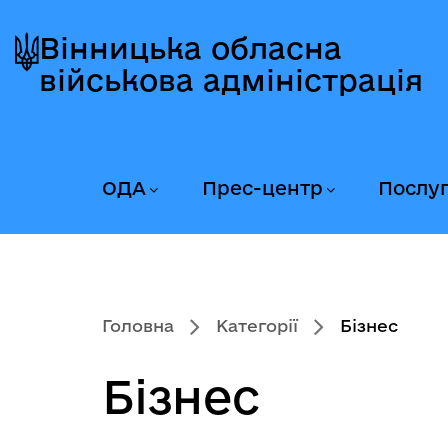
Перейти
Перейти
Перейти
до
до
до
Вінницька обласна
головного
головного
головного
військова адміністрація
меню
вмісту
колонтитула
ОДА
Прес-центр
Послу
Головна
Категорії
Бізнес
Бізнес