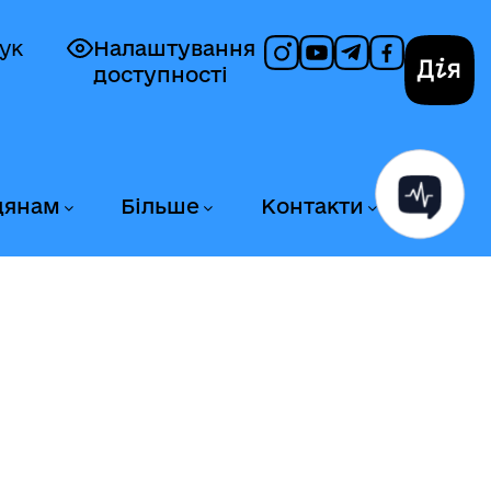
ук
Налаштування
доступності
Дія
дянам
Більше
Контакти