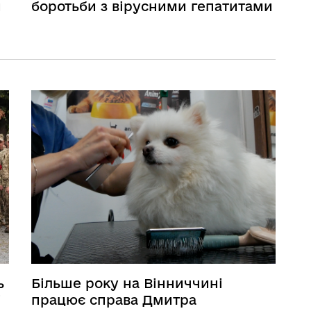
и
боротьби з вірусними гепатитами
ь
Більше року на Вінниччині
і
працює справа Дмитра