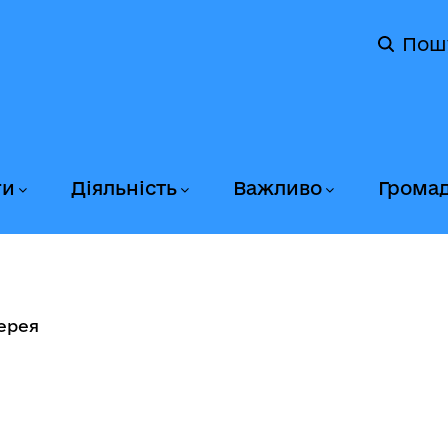
Пош
ги
Діяльність
Важливо
Грома
ерея