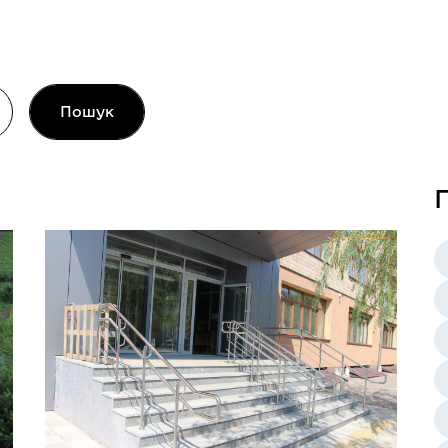
Пошук
П