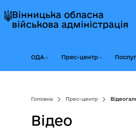
Перейти
Перейти
Перейти
до
до
до
Вінницька обласна
головного
головного
головного
військова адміністрація
меню
вмісту
колонтитула
ОДА
Прес-центр
Послу
Головна
Прес-центр
Відеогал
Відео