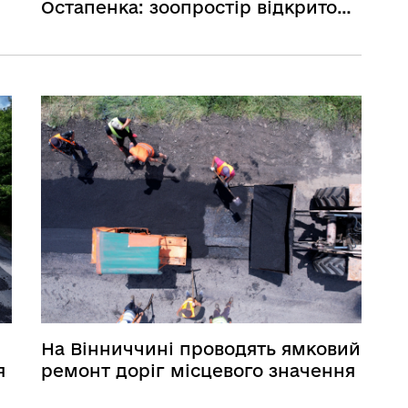
Остапенка: зоопростір відкрито
завдяки гранту Українського
ветеранського фонду
На Вінниччині проводять ямковий
я
ремонт доріг місцевого значення