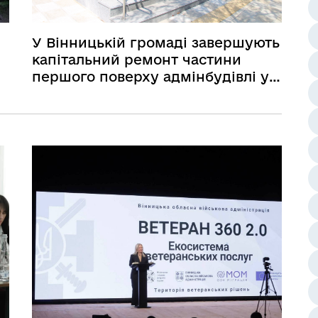
У Вінницькій громаді завершують
капітальний ремонт частини
першого поверху адмінбудівлі у
межах проєкту «Рух без бар’єрів»