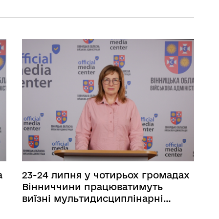
а
23-24 липня у чотирьох громадах
Вінниччини працюватимуть
виїзні мультидисциплінарні
медичні бригади