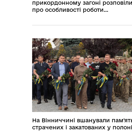
прикордонному загоні розповіл
про особливості роботи
кінологічних підрозділів та їх
профільну підготовку
На Вінниччині вшанували пам'ят
страчених і закатованих у полон