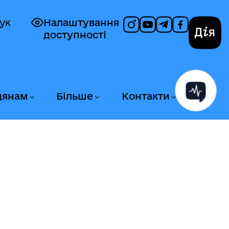
ук
Налаштування
доступності
Дія
дянам
Більше
Контакти