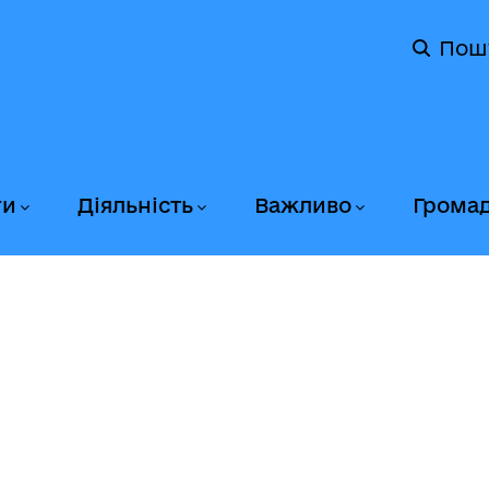
Пош
ги
Діяльність
Важливо
Грома