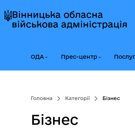
Перейти
Перейти
Перейти
до
до
до
Вінницька обласна
головного
головного
головного
військова адміністрація
меню
вмісту
колонтитула
ОДА
Прес-центр
Послу
Головна
Категорії
Бізнес
Бізнес