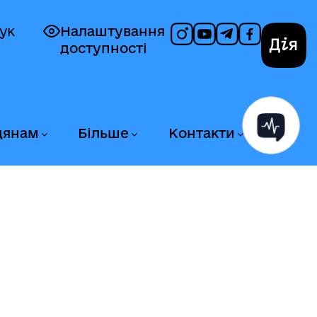
ук
Налаштування
доступності
Дія
дянам
Більше
Контакти