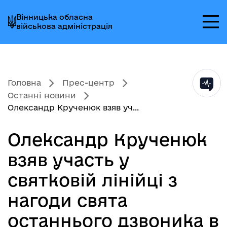
Перейти
Перейти
Перейти
Вінницька обласна
до
до
до
військова адміністрація
головного
головного
головного
меню
вмісту
колонтитула
Головна
Прес-центр
Останні новини
Олександр Крученюк взяв уч...
Олександр Крученюк
взяв участь у
святковій лінійці з
нагоди свята
останнього дзвоника в