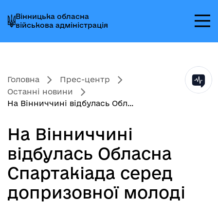
Перейти
Перейти
Перейти
Вінницька обласна
до
до
до
військова адміністрація
головного
головного
головного
меню
вмісту
колонтитула
Головна
Прес-центр
Останні новини
На Вінниччині відбулась Обл...
На Вінниччині
відбулась Обласна
Спартакіада серед
допризовної молоді