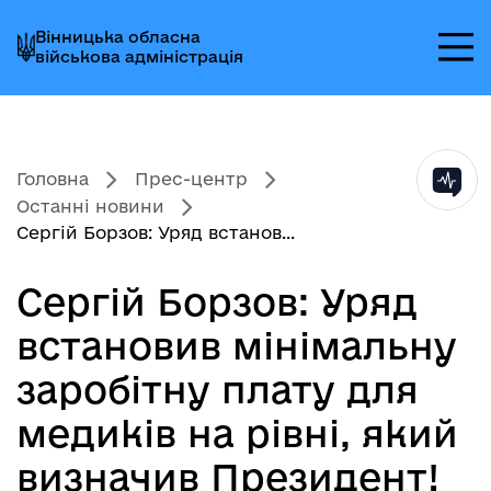
Перейти
Перейти
Перейти
Вінницька обласна
до
до
до
військова адміністрація
головного
головного
головного
меню
вмісту
колонтитула
Головна
Прес-центр
Останні новини
Сергій Борзов: Уряд встанов...
Сергій Борзов: Уряд
встановив мінімальну
заробітну плату для
медиків на рівні, який
визначив Президент!