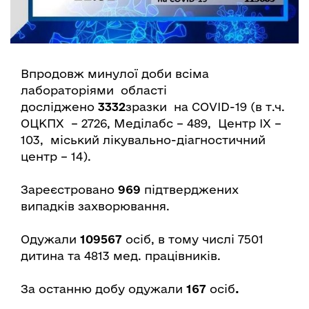
Впродовж минулої доби всіма
лабораторіями області
досліджено
3332
зразки на COVID-19 (в т.ч.
ОЦКПХ – 2726, Меділабс – 489, Центр ІХ –
103, міський лікувально-діагностичний
центр – 14).
Зареєстровано
969
підтверджених
випадків захворювання.
Одужали
109567
осіб, в тому числі 7501
дитина та 4813 мед. працівників.
За останню добу одужали
167
осіб
.