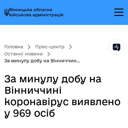
Перейти
Перейти
Перейти
Вінницька обласна
до
до
до
військова адміністрація
головного
головного
головного
меню
вмісту
колонтитула
Головна
Прес-центр
Останні новини
За минулу добу на Вінниччин...
За минулу добу на
Вінниччині
коронавірус виявлено
у 969 осіб