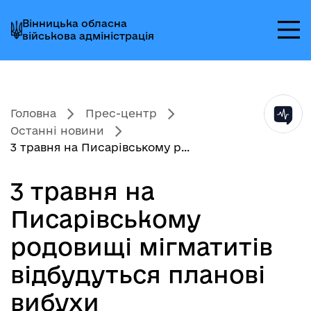
Перейти
Перейти
Перейти
Вінницька обласна
до
до
до
військова адміністрація
головного
головного
головного
меню
вмісту
колонтитула
Головна
Прес-центр
Останні новини
3 травня на Писарівському р...
3 травня на
Писарівському
родовищі мігматитів
відбудуться планові
вибухи