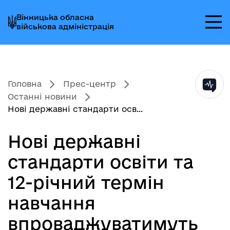
Перейти
Перейти
Перейти
Вінницька обласна
до
до
до
військова адміністрація
головного
головного
головного
меню
вмісту
колонтитула
Головна
Прес-центр
Останні новини
Нові державні стандарти осв...
Нові державні
стандарти освіти та
12-річний термін
навчання
впроваджуватимуть