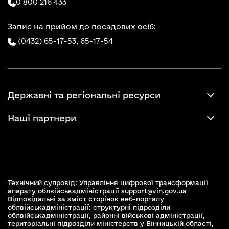
0 800 216 433
Запис на прийом до посадових осіб:
(0432) 65-17-53,
65-17-54
Державні та регіональні ресурси
Наші партнери
Технічний супровід: Управління цифрової трансформації
апарату облвійськадміністрації
support@vin.gov.ua
Відповідальні за зміст сторінок веб-порталу
облвійськадміністрації: структурні підрозділи
облвійськадміністрації, районні військові адміністрації,
територіальні підрозділи міністерств у Вінницькій області,