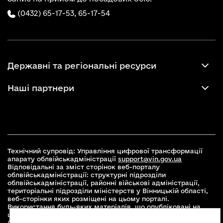
(0432) 65-17-53,
65-17-54
Державні та регіональні ресурси
Наші партнери
Технічний супровід: Управління цифрової трансформації
апарату облвійськадміністрації
support@vin.gov.ua
Відповідальні за зміст сторінок веб-порталу
облвійськадміністрації: структурні підрозділи
облвійськадміністрації, районні військові адміністрації,
територіальні підрозділи міністерств у Вінницькій області,
веб-сторінки яких розміщені на цьому порталі.
Використання будь-яких матеріалів, що опубліковані на
цьому сайті, дозволяється при умові зазначення посилання
(для інтернет-видань - гіперпосилання) на офіційний сайт