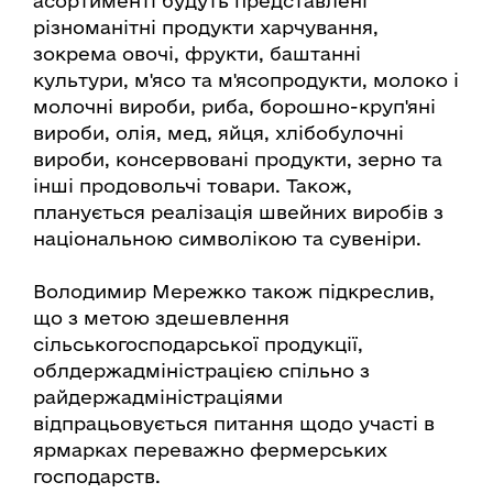
асортименті будуть представлені
різноманітні продукти харчування,
зокрема овочі, фрукти, баштанні
культури, м'ясо та м'ясопродукти, молоко і
молочні вироби, риба, борошно-круп'яні
вироби, олія, мед, яйця, хлібобулочні
вироби, консервовані продукти, зерно та
інші продовольчі товари. Також,
планується реалізація швейних виробів з
національною символікою та сувеніри.
Володимир Мережко також підкреслив,
що з метою здешевлення
сільськогосподарської продукції,
облдержадміністрацією спільно з
райдержадміністраціями
відпрацьовується питання щодо участі в
ярмарках переважно фермерських
господарств.