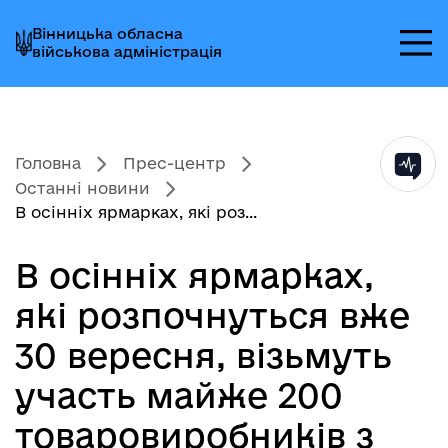
Перейти
Перейти
Перейти
Вінницька обласна
до
до
до
військова адміністрація
головного
головного
головного
меню
вмісту
колонтитула
Головна
Прес-центр
Останні новини
В осінніх ярмарках, які роз...
В осінніх ярмарках,
які розпочнуться вже
30 вересня, візьмуть
участь майже 200
товаровиробників з