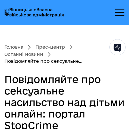
Перейти
Перейти
Перейти
Вінницька обласна
до
до
до
військова адміністрація
головного
головного
головного
меню
вмісту
колонтитула
Головна
Прес-центр
Останні новини
Повідомляйте про сексуальне...
Повідомляйте про
сексуальне
насильство над дітьми
онлайн: портал
StopCrime