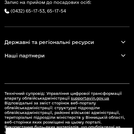
Запис на прийом до посадових осіб:
(0432) 65-17-53,
65-17-54
Державні та регіональні ресурси
Наші партнери
Технічний супровід: Управління цифрової трансформації
апарату облвійськадміністрації
support@vin.gov.ua
Відповідальні за зміст сторінок веб-порталу
облвійськадміністрації: структурні підрозділи
облвійськадміністрації, районні військові адміністрації,
територіальні підрозділи міністерств у Вінницькій області,
веб-сторінки яких розміщені на цьому порталі.
Використання будь-яких матеріалів, що опубліковані на
цьому сайті, дозволяється при умові зазначення посилання